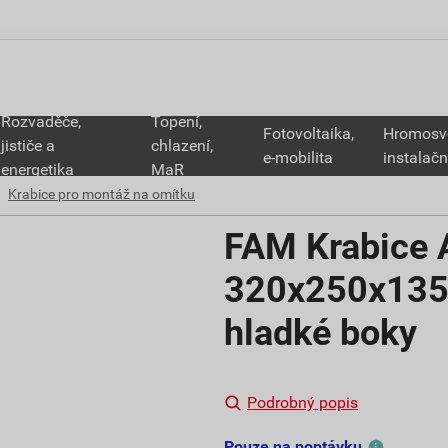
Rozvaděče,
Topení,
Fotovoltaika,
Hromosv
jističe a
chlazení,
e-mobilita
instalačn
energetika
MaR
Krabice pro montáž na omítku
FAM Krabice
320x250x135
hladké boky
Podrobný popis
Pouze na poptávku