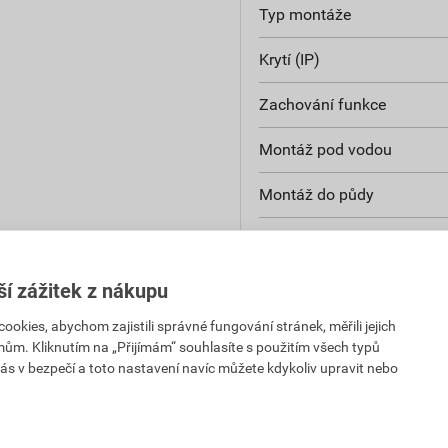
Typ montáže
Krytí (IP)
Zachování funkce
Montáž pod vodou
Montáž do půdy
Verze testovaná na výbuc
Průhledný kryt
ší zážitek z nákupu
kies, abychom zajistili správné fungování stránek, měřili jejich
Upevnění krytu
mům. Kliknutím na „Přijímám“ souhlasíte s použitím všech typů
ás v bezpečí a toto nastavení navíc můžete kdykoliv upravit nebo
Plombovatelné
Odolnost proti povětrnost