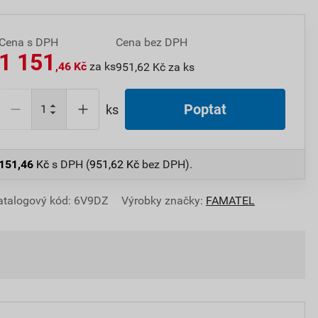
Cena s DPH
Cena bez DPH
1 151
,46 Kč
za ks
951,62 Kč za ks
Poptat
ks
 151,46
Kč
s DPH (
951,62
Kč
bez DPH).
atalogový kód: 6V9DZ
Výrobky značky:
FAMATEL