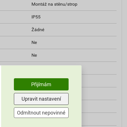
Montáž na stěnu/strop
IP55
Žádné
Ne
Ne
h
Ne
Ano
Přijímám
Šroubované
Upravit nastavení
Ano
Odmítnout nepovinné
ním vlivům
Ano