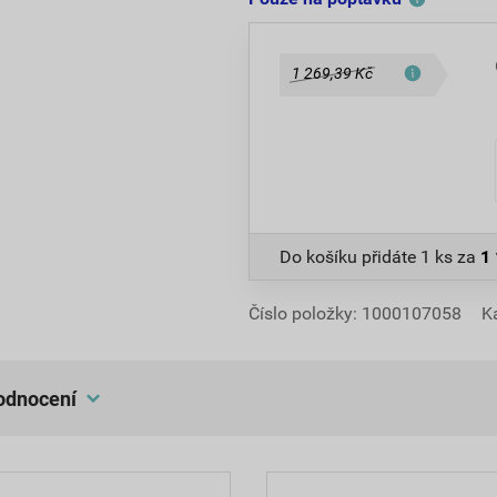
1 269,39 Kč
Do košíku přidáte
1 ks
za
1
Číslo položky:
1000107058
K
hodnocení