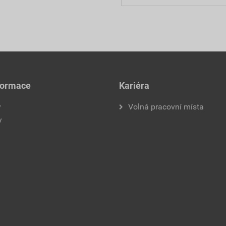
formace
Kariéra
y
Volná pracovní místa
y