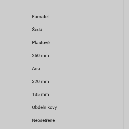
Famatel
Šedá
Plastové
250 mm
Ano
320 mm
135 mm
Obdélníkový
Neošetřené