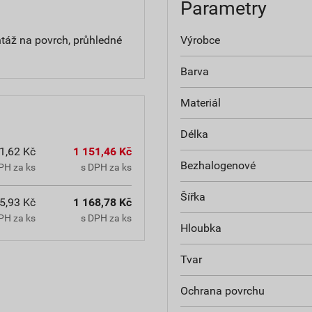
Parametry
ž na povrch, průhledné
Výrobce
Barva
Materiál
Délka
1,62 Kč
1 151,46 Kč
Bezhalogenové
PH za ks
s DPH za ks
Šířka
5,93 Kč
1 168,78 Kč
PH za ks
s DPH za ks
Hloubka
Tvar
Ochrana povrchu