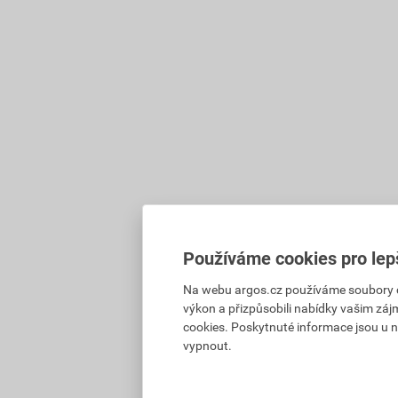
Používáme cookies pro lep
Na webu argos.cz používáme soubory coo
výkon a přizpůsobili nabídky vašim záj
cookies. Poskytnuté informace jsou u n
vypnout.