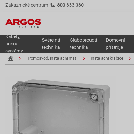
Zákaznické centrum
800 333 380
Kabely,
Světelná
Slaboproudá
Domovní
nosné
technika
technika
přístroje
systémy
Hromosvod, instalační mat.
Instalační krabice