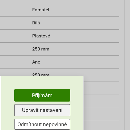
Famatel
Bílá
Plastové
250 mm
Ano
250 mm
Čtverec
Přijímám
250 mm
Upravit nastavení
250 mm
Odmítnout nepovinné
Montážní kryt