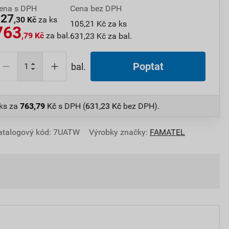
ena s DPH
Cena bez DPH
127
,30 Kč
za ks
105,21 Kč za ks
763
,79 Kč
za bal.
631,23 Kč za bal.
Poptat
bal.
 ks
za
763,79
Kč
s DPH (
631,23
Kč
bez DPH).
atalogový kód: 7UATW
Výrobky značky:
FAMATEL