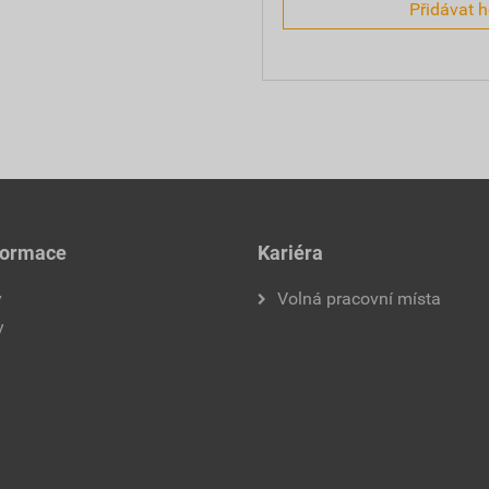
Přidávat 
formace
Kariéra
y
Volná pracovní místa
y