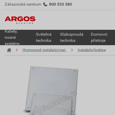
Zákaznické centrum
800 333 380
Kabely,
Světelná
Slaboproudá
Domovní
nosné
technika
technika
přístroje
systémy
Hromosvod, instalační mat.
Instalační krabice