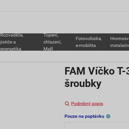
Rozvaděče,
Topení,
Fotovoltaika,
Hromosv
jističe a
chlazení,
e-mobilita
instalačn
energetika
MaR
FAM Víčko T
šroubky
Podrobný popis
Pouze na poptávku