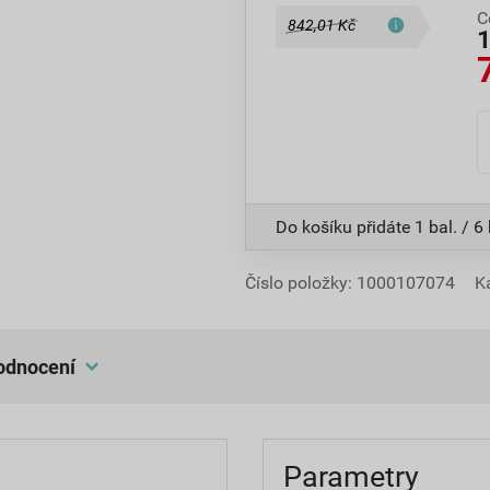
C
842,01 Kč
Do košíku přidáte
1 bal. / 6
Číslo položky:
1000107074
K
hodnocení
Parametry