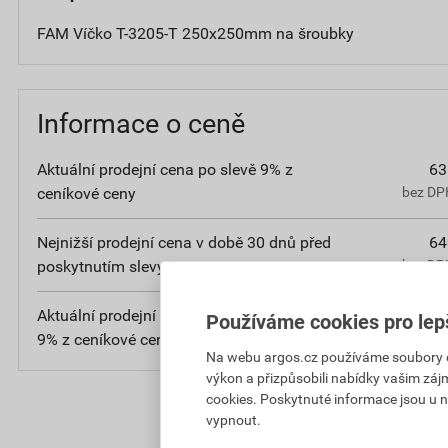
FAM Víčko T-3205-T 250x250mm na šroubky
Informace o ceně
Aktuální prodejní cena po slevě 9% z
63
ceníkové ceny
bez DPH
Nejnižší prodejní cena v době 30 dnů před
64
poskytnutím slevy
bez DPH
Aktuální prodejní porovnávací cena po slevě
10
Používáme cookies pro lep
9% z ceníkové ceny
bez D
Na webu argos.cz používáme soubory coo
výkon a přizpůsobili nabídky vašim záj
cookies. Poskytnuté informace jsou u n
vypnout.