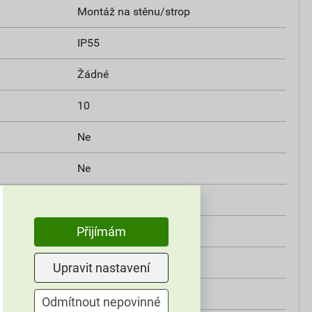
Montáž na stěnu/strop
IP55
Žádné
10
Ne
Ne
h
Ne
Ne
Přijímám
Šroubované
Upravit nastavení
Ne
Odmítnout nepovinné