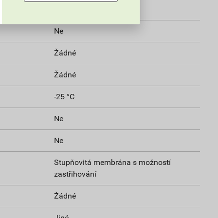
ním vlivům
Ano
Ne
Žádné
Žádné
-25 °C
Ne
Ne
Stupňovitá membrána s možností
zastřihování
Žádné
Jiné