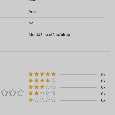
Ano
Ne
Montáž na stěnu/strop
0x
0x
0x
0x
0x