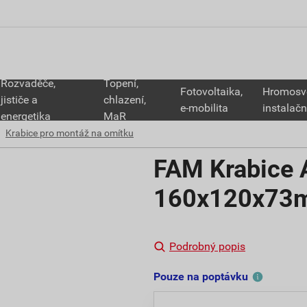
Rozvaděče,
Topení,
Fotovoltaika,
Hromosv
jističe a
chlazení,
e-mobilita
instalačn
energetika
MaR
Krabice pro montáž na omítku
FAM Krabice
160x120x73
Podrobný popis
Pouze na poptávku