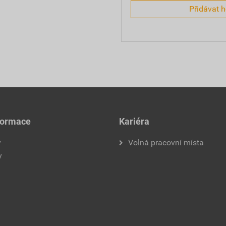
Přidávat 
formace
Kariéra
y
Volná pracovní místa
y