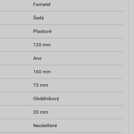
Famatel
Šedá
Plastové
120 mm
Ano
160 mm
73 mm
Obdélníkový
20 mm
Neošetřené