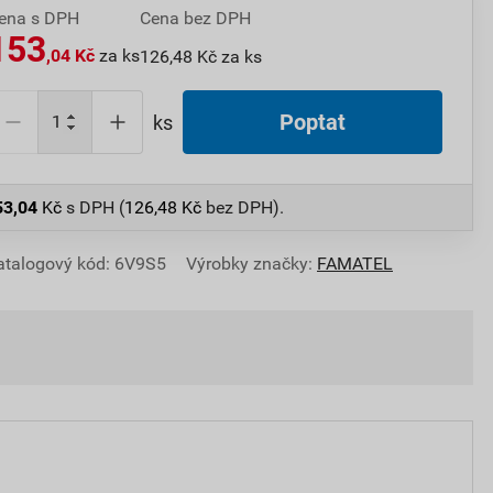
ena s DPH
Cena bez DPH
153
,04 Kč
za ks
126,48 Kč za ks
Poptat
ks
53,04
Kč
s DPH (
126,48
Kč
bez DPH).
atalogový kód: 6V9S5
Výrobky značky:
FAMATEL