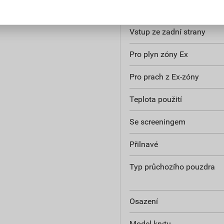
Odolnost proti povětrnost
Vstup ze zadní strany
Pro plyn zóny Ex
Pro prach z Ex-zóny
Teplota použití
Se screeningem
Přilnavé
Typ průchozího pouzdra
Osazení
Model krytu