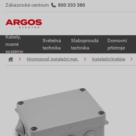
Zákaznické centrum
800 333 380
Kabely,
Světelná
Slaboproudá
Domovní
nosné
technika
technika
přístroje
systémy
Hromosvod, instalační mat.
Instalační krabice