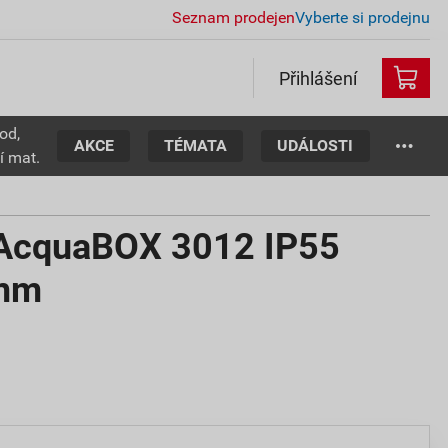
Seznam prodejen
Vyberte si prodejnu
Přihlášení
od,
AKCE
TÉMATA
UDÁLOSTI
í mat.
 AcquaBOX 3012 IP55
mm