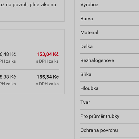
na povrch, plné víko na
Výrobce
Barva
Materiál
Délka
6,48 Kč
153,04 Kč
Bezhalogenové
PH za ks
s DPH za ks
Šířka
8,38 Kč
155,34 Kč
PH za ks
s DPH za ks
Hloubka
Tvar
Pro průměr trubky
Ochrana povrchu