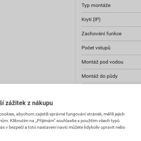
Typ montáže
Krytí (IP)
Zachování funkce
Počet vstupů
Montáž pod vodou
Montáž do půdy
Verze testovaná na výbuc
ší zážitek z nákupu
Průhledný kryt
kies, abychom zajistili správné fungování stránek, měřili jejich
Upevnění krytu
mům. Kliknutím na „Přijímám“ souhlasíte s použitím všech typů
ás v bezpečí a toto nastavení navíc můžete kdykoliv upravit nebo
Plombovatelné