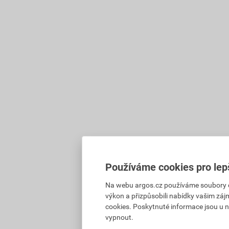
Používáme cookies pro lep
Na webu argos.cz používáme soubory coo
výkon a přizpůsobili nabídky vašim záj
cookies. Poskytnuté informace jsou u n
vypnout.