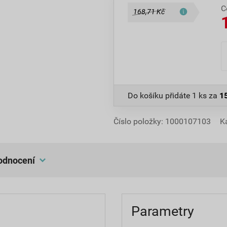
C
168,71 Kč
Do košíku přidáte
1 ks
za
1
Číslo položky:
1000107103
K
hodnocení
Parametry