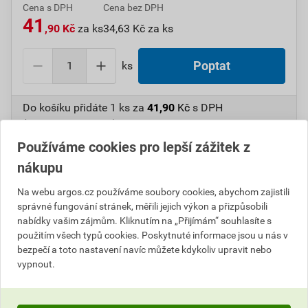
Cena s DPH
Cena bez DPH
41
,90 Kč
za ks
34,63 Kč za ks
ks
Poptat
Do košíku přidáte
1 ks
za
41,90
Kč
s DPH
(
34,63
Kč
bez DPH).
Používáme cookies pro lepší zážitek z
Číslo položky:
1000107106
Katalogový kód: 6V9TC
nákupu
Výrobky značky:
FAMATEL
Na webu argos.cz používáme soubory cookies, abychom zajistili
správné fungování stránek, měřili jejich výkon a přizpůsobili
nabídky vašim zájmům. Kliknutím na „Přijímám“ souhlasíte s
Popis
použitím všech typů cookies. Poskytnuté informace jsou u nás v
bezpečí a toto nastavení navíc můžete kdykoliv upravit nebo
FAM Krabice AcquaBOX 3062 IP55 90x90x42mm,
vypnout.
montáž na povrch, plné víko (naklapávací víko),
hladké boky.