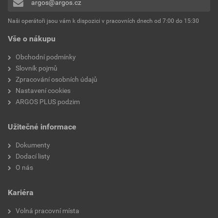
argos@argos.cz
Přidávat hodnocení může pouze přihlášený uživatel.
Ochrana povrchu
Neošetřené
Naši operátoři jsou vám k dispozici v pracovních dnech od 7:00 do 15:30
Vše o nákupu
Typ montáže
Montáž na stěnu/strop
Obchodní podmínky
Krytí (IP)
IP55
Slovník pojmů
Zpracování osobních údajů
Zachování funkce
Žádné
Nastavení cookies
ARGOS PLUS podzim
Montáž pod vodou
Ne
Užitečné informace
Montáž do půdy
Ne
Dokumenty
Verze testovaná na výbuch
Ne
Dodací listy
O nás
Průhledný kryt
Ne
Kariéra
Upevnění krytu
Přichyceno na
Volná pracovní místa
Plombovatelné
Ne