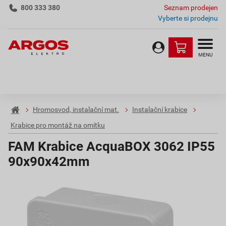
800 333 380
Seznam prodejen
Vyberte si prodejnu
MENU
Hromosvod, instalační mat.
Instalační krabice
Krabice pro montáž na omítku
FAM Krabice AcquaBOX 3062 IP55
90x90x42mm