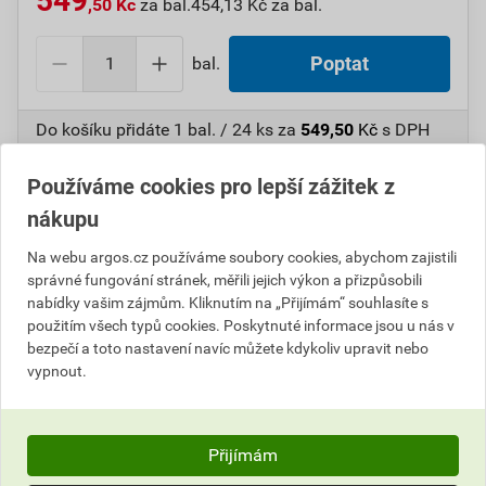
549
,50 Kč
za bal.
454,13 Kč za bal.
bal.
Poptat
Do košíku přidáte
1 bal. / 24 ks
za
549,50
Kč
s DPH
(
454,13
Kč
bez DPH).
Používáme cookies pro lepší zážitek z
Číslo položky:
1000107121
Katalogový kód: 7UAMS
nákupu
Výrobky značky:
FAMATEL
Na webu argos.cz používáme soubory cookies, abychom zajistili
správné fungování stránek, měřili jejich výkon a přizpůsobili
nabídky vašim zájmům. Kliknutím na „Přijímám“ souhlasíte s
Popis
použitím všech typů cookies. Poskytnuté informace jsou u nás v
bezpečí a toto nastavení navíc můžete kdykoliv upravit nebo
vypnout.
FAM Víčko T-3201-T 100x100mm na šroubky
Informace o ceně
Přijímám
Parametry
Aktuální prodejní cena po slevě 9% z ceníkové ceny