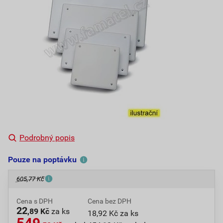
Podrobný popis
Pouze na poptávku
605,77 Kč
Cena s DPH
Cena bez DPH
22
,89 Kč
za ks
18,92 Kč za ks