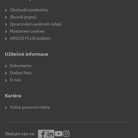
Provedení
Montážní kryt
Obchodní podmínky
Plombovatelné
Ne
Slovník pojmů
Zpracování osobních údajů
Se šrouby
Ano
Nastavení cookies
ARGOS PLUS podzim
Druh upevnění
Kryt šroubu
Užitečné informace
Dokumenty
Dodací listy
O nás
Kariéra
Volná pracovní místa
Sledujte nás na: