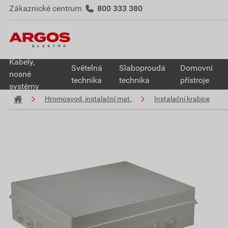
Zákaznické centrum
800 333 380
Kabely,
Světelná
Slaboproudá
Domovní
nosné
technika
technika
přístroje
systémy
Hromosvod, instalační mat.
Instalační krabice