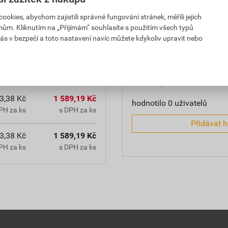
Hodnocení
kies, abychom zajistili správné fungování stránek, měřili jejich
mům. Kliknutím na „Přijímám“ souhlasíte s použitím všech typů
h průchodek, IP 55
ás v bezpečí a toto nastavení navíc můžete kdykoliv upravit nebo
0,0
3,38 Kč
1 589,19 Kč
hodnotilo 0 uživatelů
PH za ks
s DPH za ks
Přidávat 
3,38 Kč
1 589,19 Kč
PH za ks
s DPH za ks