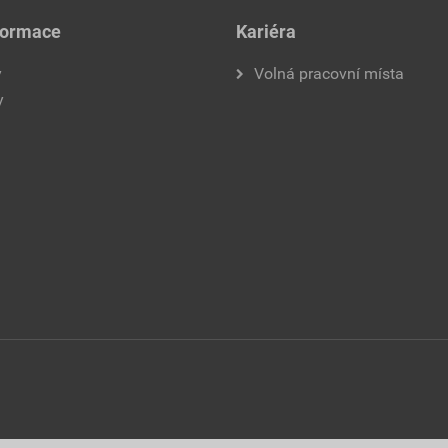
formace
Kariéra
y
Volná pracovní místa
y