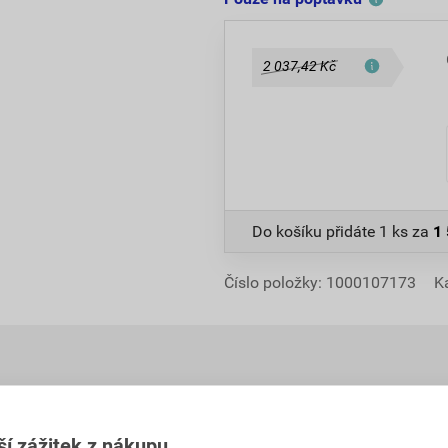
2 037,42 Kč
Do košíku přidáte
1 ks
za
1
Číslo položky:
1000107173
K
ší zážitek z nákupu