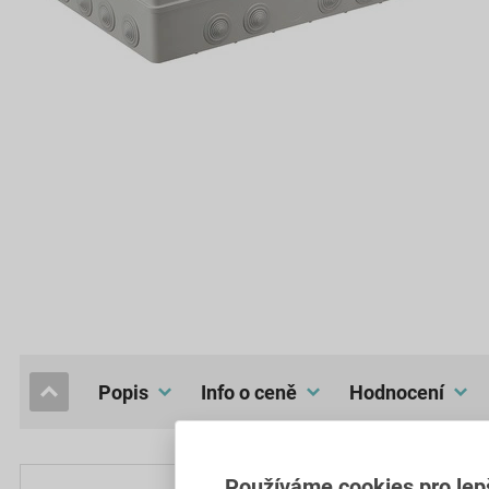
popis
Info o ceně
hodnocení
Používáme cookies pro lep