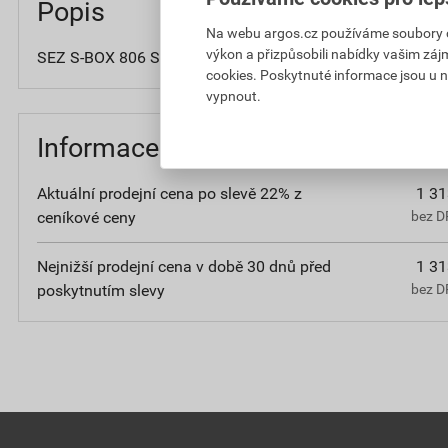
Popis
Na webu argos.cz používáme soubory coo
výkon a přizpůsobili nabídky vašim záj
SEZ S-BOX 806 SK Krabice 460x380x120 mm, 18 kruhovýc
cookies. Poskytnuté informace jsou u n
vypnout.
Informace o ceně
Aktuální prodejní cena po slevě 22% z
1 31
ceníkové ceny
bez D
Nejnižší prodejní cena v době 30 dnů před
1 31
poskytnutím slevy
bez D