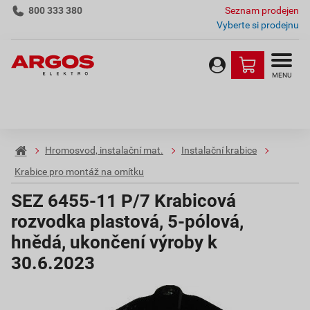
800 333 380
Seznam prodejen
Vyberte si prodejnu
MENU
Hromosvod, instalační mat.
Instalační krabice
Krabice pro montáž na omítku
SEZ 6455-11 P/7 Krabicová
rozvodka plastová, 5-pólová,
hnědá, ukončení výroby k
30.6.2023