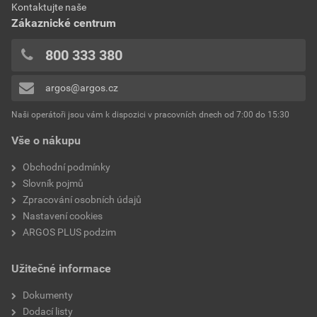
Kontaktujte naše
0x
Hloubka
44,6 mm
Zákaznické centrum
0x
Tvar
Čtverec
0x
800 333 380
0x
Jmenovité provozní napětí
400 V
argos@argos.cz
Přidávat hodnocení může pouze přihlášený uživatel.
Ui
Naši operátoři jsou vám k dispozici v pracovních dnech od 7:00 do 15:30
Ochrana povrchu
Jiné
Vše o nákupu
Krytí (IP)
IP67
Obchodní podmínky
Slovník pojmů
Počet vstupů
4
Zpracování osobních údajů
Nastavení cookies
Verze testovaná na výbuch
Ne
ARGOS PLUS podzim
Průhledný kryt
Ne
Užitečné informace
Upevnění krytu
Šroubované
Dokumenty
Dodací listy