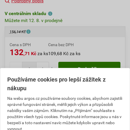
Podrobný popis
V centrálním skladu
Můžete mít 12. 8. v prodejně
156,14 Kč
Cena s DPH
Cena bez DPH
132
,71 Kč
za ks
109,68 Kč za ks
ks
Do košíku
Používáme cookies pro lepší zážitek z
Do košíku přidáte
1 ks
za
132,71
Kč
s DPH
nákupu
(
109,68
Kč
bez DPH).
Na webu argos.cz používáme soubory cookies, abychom zajistili
správné fungování stránek, měřili jejich výkon a přizpůsobili
Číslo položky:
1000107183
Katalogový kód: 6VAS2
nabídky vašim zájmům. Kliknutím na „Přijímám“ souhlasíte s
Výrobky značky:
SEZ
použitím všech typů cookies. Poskytnuté informace jsou u nás v
bezpečí a toto nastavení navíc můžete kdykoliv upravit nebo
vypnout.