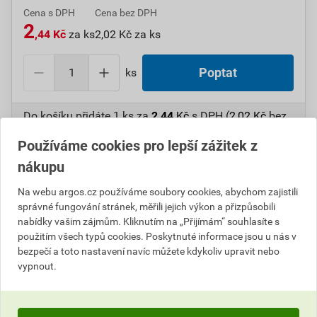
Cena s DPH
Cena bez DPH
2
,44 Kč
za ks
2,02 Kč za ks
ks
Poptat
Do košíku přidáte
1 ks
za
2,44
Kč
s DPH (
2,02
Kč
bez
DPH).
Používáme cookies pro lepší zážitek z
nákupu
Číslo položky:
1000107204
Katalogový kód: 6VYCW
Výrobky značky:
SEZ
Na webu argos.cz používáme soubory cookies, abychom zajistili
správné fungování stránek, měřili jejich výkon a přizpůsobili
nabídky vašim zájmům. Kliknutím na „Přijímám“ souhlasíte s
použitím všech typů cookies. Poskytnuté informace jsou u nás v
Popis
bezpečí a toto nastavení navíc můžete kdykoliv upravit nebo
vypnout.
SEZ 7912-10 Izolační návlek na ploché dutinky,
dvouvodičový