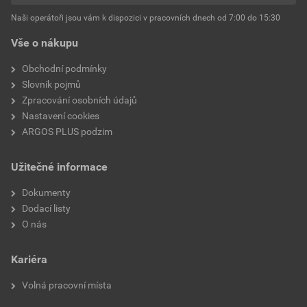
S blokovacím
Ano
Naši operátoři jsou vám k dispozici v pracovních dnech od 7:00 do 15:30
mechanismem (u
Vše o nákupu
mechanických nástrojů)
Obchodní podmínky
Slovník pojmů
Zpracování osobních údajů
Nastavení cookies
ARGOS PLUS podzim
Užitečné informace
Dokumenty
Dodací listy
O nás
Kariéra
Volná pracovní místa