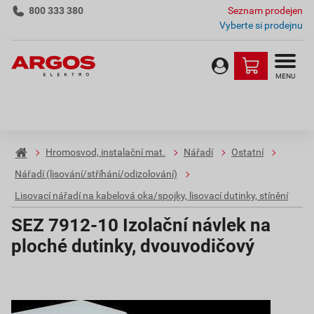
800 333 380
Seznam prodejen
Vyberte si prodejnu
MENU
Hromosvod, instalační mat.
Nářadí
Ostatní
Nářadí (lisování/stříhání/odizolování)
Lisovací nářadí na kabelová oka/spojky, lisovací dutinky, stínění
SEZ 7912-10 Izolační návlek na
ploché dutinky, dvouvodičový