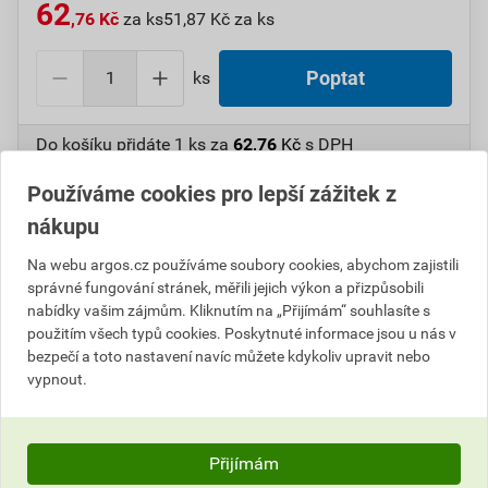
62
,76 Kč
za ks
51,87 Kč za ks
ks
Poptat
Do košíku přidáte
1 ks
za
62,76
Kč
s DPH
(
51,87
Kč
bez DPH).
Používáme cookies pro lepší zážitek z
Číslo položky:
1000107243
Katalogový kód: 6WCNS
nákupu
Výrobky značky:
SEZ
Na webu argos.cz používáme soubory cookies, abychom zajistili
správné fungování stránek, měřili jejich výkon a přizpůsobili
nabídky vašim zájmům. Kliknutím na „Přijímám“ souhlasíte s
použitím všech typů cookies. Poskytnuté informace jsou u nás v
Popis
bezpečí a toto nastavení navíc můžete kdykoliv upravit nebo
vypnout.
SEZ 7600-11/10 10000696.00 Kabelové oko letovací
Informace o ceně
Přijímám