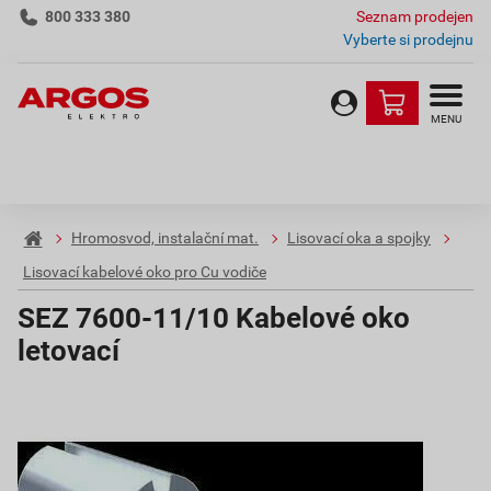
800 333 380
Seznam prodejen
Vyberte si prodejnu
MENU
Hromosvod, instalační mat.
Lisovací oka a spojky
Lisovací kabelové oko pro Cu vodiče
SEZ 7600-11/10 Kabelové oko
letovací