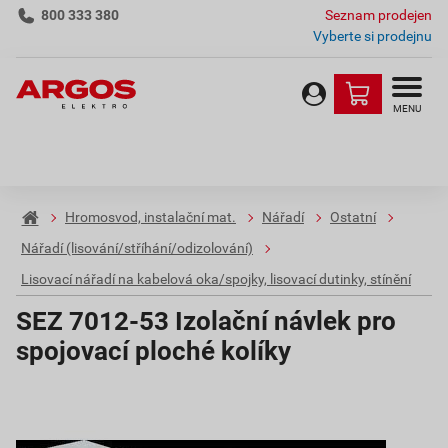
800 333 380
Seznam prodejen
Vyberte si prodejnu
MENU
Hromosvod, instalační mat.
Nářadí
Ostatní
Nářadí (lisování/stříhání/odizolování)
Lisovací nářadí na kabelová oka/spojky, lisovací dutinky, stínění
SEZ 7012-53 Izolační návlek pro
spojovací ploché kolíky