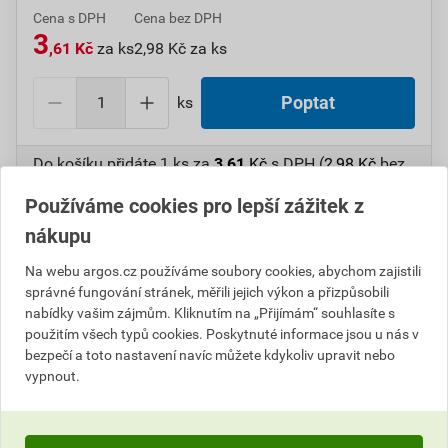
Cena s DPH
Cena bez DPH
3
,61 Kč
za ks
2,98 Kč za ks
ks
Poptat
Do košíku přidáte
1 ks
za
3,61
Kč
s DPH (
2,98
Kč
bez
DPH).
Používáme cookies pro lepší zážitek z
nákupu
Číslo položky:
1000107273
Katalogový kód: 6VYAR
Výrobky značky:
SEZ
Na webu argos.cz používáme soubory cookies, abychom zajistili
správné fungování stránek, měřili jejich výkon a přizpůsobili
nabídky vašim zájmům. Kliknutím na „Přijímám“ souhlasíte s
použitím všech typů cookies. Poskytnuté informace jsou u nás v
Popis
bezpečí a toto nastavení navíc můžete kdykoliv upravit nebo
vypnout.
SEZ 7012-53 Izolační návlek pro spojovací ploché
kolíky