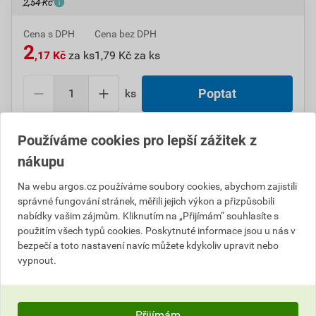
2,54 Kč
Cena s DPH
Cena bez DPH
2
,17 Kč
za ks
1,79 Kč za ks
ks
Poptat
Do košíku přidáte
1 ks
za
2,17
Kč
s DPH (
1,79
Kč
bez
Používáme cookies pro lepší zážitek z
DPH).
nákupu
Číslo položky:
1000107289
Katalogový kód: 6VLRT
Na webu argos.cz používáme soubory cookies, abychom zajistili
Výrobky značky:
SEZ
správné fungování stránek, měřili jejich výkon a přizpůsobili
nabídky vašim zájmům. Kliknutím na „Přijímám“ souhlasíte s
použitím všech typů cookies. Poskytnuté informace jsou u nás v
bezpečí a toto nastavení navíc můžete kdykoliv upravit nebo
vypnout.
Popis
SEZ 7100-00/100 Plochá dutinka, průřez vodiče 0,35-
0,5 mm², povrchová úprava pasivace
Přijímám