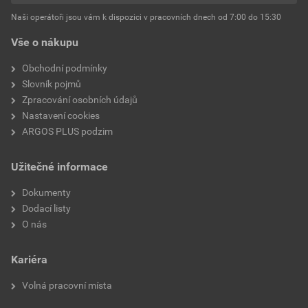
Vhodné pro vysoké teploty
Ne
(až 650 °C)
Naši operátoři jsou vám k dispozici v pracovních dnech od 7:00 do 15:30
Vše o nákupu
Vhodné pro izolované laky
Ne
Obchodní podmínky
Vhodné pro kulaté vodiče
Ano
Slovník pojmů
Zpracování osobních údajů
Vhodné pro ploché vodiče
Ne
Nastavení cookies
ARGOS PLUS podzim
Řada napětí
Až 230/380 V
Užitečné informace
Vhodné pro pevné vodiče
Ano
Dokumenty
Vhodné pro lankové vodiče
Ano
Dodací listy
O nás
Vhodné pro jemné vodiče
Ano
Kariéra
Jmenovitý proud
36A
Volná pracovní místa