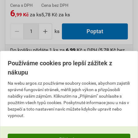
Cena s DPH
Cena bez DPH
6
,99 Kč
za ks
5,78 Kč za ks
ks
Poptat
Do košíku přidáte
1 ks
za
6,99
Kč
s DPH (
5,78
Kč
bez
DPH).
Používáme cookies pro lepší zážitek z
nákupu
Číslo položky:
1000107364
Katalogový kód: 6WNGX
Výrobky značky:
SEZ
Na webu argos.cz používáme soubory cookies, abychom zajistili
správné fungování stránek, měřili jejich výkon a přizpůsobili
nabídky vašim zájmům. Kliknutím na „Přijímám“ souhlasíte s
použitím všech typů cookies. Poskytnuté informace jsou u nás v
Popis
bezpečí a toto nastavení navíc můžete kdykoliv upravit nebo
vypnout.
SEZ 7612-03/05/100 Kabelový háček lisovací, svorník
M5, průřez vodiče 1,5-2,5 mm²