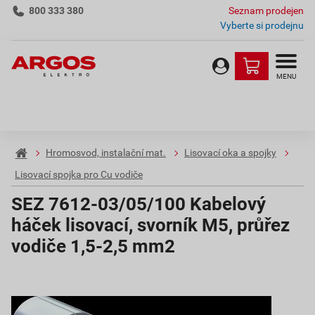
800 333 380
Seznam prodejen
Vyberte si prodejnu
MENU
Hromosvod, instalační mat.
Lisovací oka a spojky
Lisovací spojka pro Cu vodiče
SEZ 7612-03/05/100 Kabelový
háček lisovací, svorník M5, průřez
vodiče 1,5-2,5 mm2