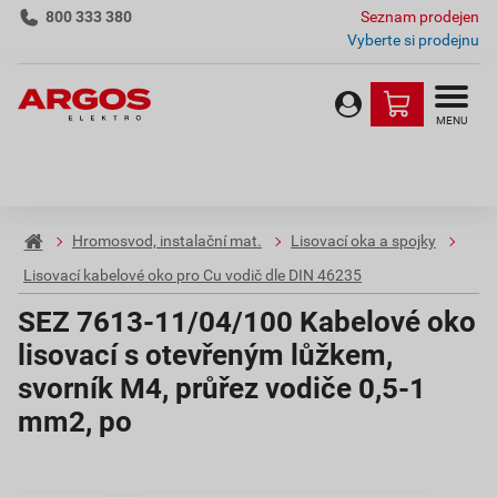
800 333 380
Seznam prodejen
Vyberte si prodejnu
MENU
Hromosvod, instalační mat.
Lisovací oka a spojky
Lisovací kabelové oko pro Cu vodič dle DIN 46235
SEZ 7613-11/04/100 Kabelové oko
lisovací s otevřeným lůžkem,
svorník M4, průřez vodiče 0,5-1
mm2, po