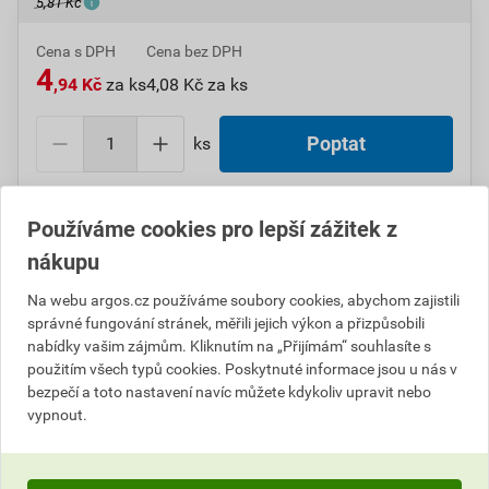
5,81 Kč
Cena s DPH
Cena bez DPH
4
,94 Kč
za ks
4,08 Kč za ks
ks
Poptat
Do košíku přidáte
1 ks
za
4,94
Kč
s DPH (
4,08
Kč
bez
Používáme cookies pro lepší zážitek z
DPH).
nákupu
Číslo položky:
1000107370
Katalogový kód: 6VXUP
Na webu argos.cz používáme soubory cookies, abychom zajistili
Výrobky značky:
SEZ
správné fungování stránek, měřili jejich výkon a přizpůsobili
nabídky vašim zájmům. Kliknutím na „Přijímám“ souhlasíte s
použitím všech typů cookies. Poskytnuté informace jsou u nás v
bezpečí a toto nastavení navíc můžete kdykoliv upravit nebo
Popis
vypnout.
SEZ 7613-11/04/100 Kabelové oko lisovací s
otevřeným lůžkem, svorník M4, průřez vodiče 0,5-1