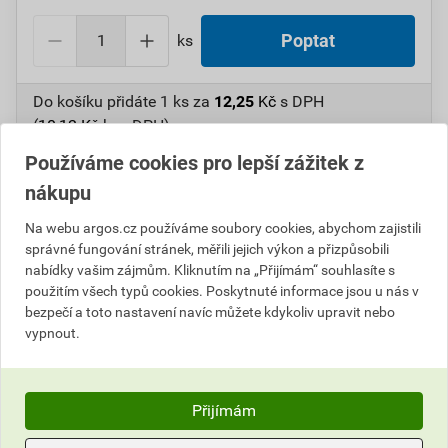
ks
Poptat
Do košíku přidáte
1 ks
za
12,25
Kč
s DPH
(
10,12
Kč
bez DPH).
Používáme cookies pro lepší zážitek z
Číslo položky:
1000107431
Katalogový kód: 7T5VM
nákupu
Výrobky značky:
SEZ
Na webu argos.cz používáme soubory cookies, abychom zajistili
správné fungování stránek, měřili jejich výkon a přizpůsobili
nabídky vašim zájmům. Kliknutím na „Přijímám“ souhlasíte s
Popis
použitím všech typů cookies. Poskytnuté informace jsou u nás v
bezpečí a toto nastavení navíc můžete kdykoliv upravit nebo
SEZ 6400-50 Krabice přístrojová, podomítková
vypnout.
Informace o ceně
Přijímám
Parametry
Aktuální prodejní cena po slevě 15% z ceníkové ceny