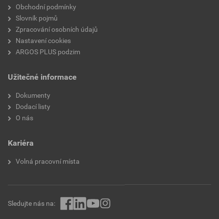
Obchodní podmínky
Montáž spínacího zařízení
Šroubovat nebo rozložit
Slovník pojmů
Zpracování osobních údajů
Průchod pouzdra
Ano
Nastavení cookies
vylamovacím otvorem
ARGOS PLUS podzim
Plombovatelné
Ne
Užitečné informace
Možnost propojení
Ano
Dokumenty
Dodací listy
Vstup ze zadní strany
Ano
O nás
Vhodné pro průměr kabelu
20 mm
Kariéra
Se šrouby
Ne
Volná pracovní místa
Konstrukce
Kabelová rozvodná skříň
Osazení
Žádné
Sledujte nás na: