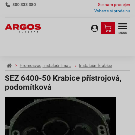
800 333 380
Seznam prodejen
Vyberte si prodejnu
MENU
Hromosvod, instalační mat.
Instalační krabice
SEZ 6400-50 Krabice přístrojová,
podomítková