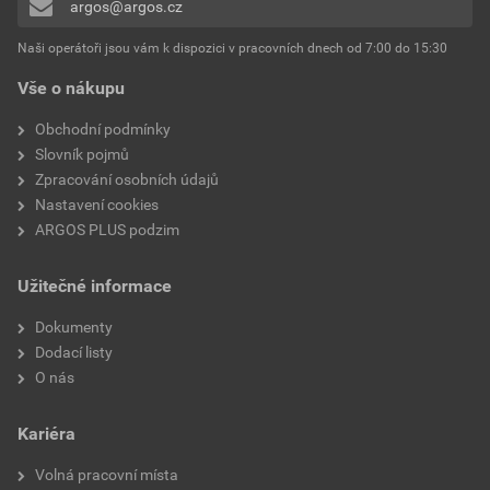
argos@argos.cz
Přidávat hodnocení může pouze přihlášený uživatel.
Šroubovací systém
Pozidriv PZ
Naši operátoři jsou vám k dispozici v pracovních dnech od 7:00 do 15:30
Vše o nákupu
Vhodné pro vápenopískové
Ne
cihly
Obchodní podmínky
Slovník pojmů
Vhodné pro plynový beton
Ne
Zpracování osobních údajů
Nastavení cookies
Vhodné pro plné cihly
Ano
ARGOS PLUS podzim
Vhodné pro pórobeton
Ne
Užitečné informace
S okrajem
Ano
Dokumenty
Dodací listy
O nás
Kariéra
Volná pracovní místa