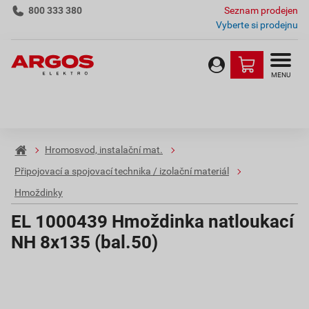
800 333 380
Seznam prodejen
Vyberte si prodejnu
MENU
Hromosvod, instalační mat.
Připojovací a spojovací technika / izolační materiál
Hmoždinky
EL 1000439 Hmoždinka natloukací
NH 8x135 (bal.50)