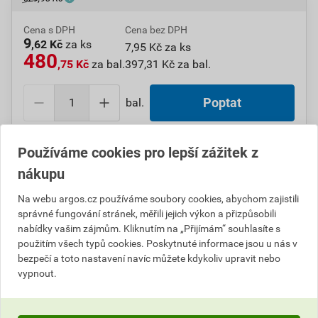
Cena s DPH
Cena bez DPH
9
,62 Kč
za ks
7,95 Kč za ks
480
,75 Kč
za bal.
397,31 Kč za bal.
bal.
Poptat
Do košíku přidáte
1 bal. / 50 ks
za
480,75
Kč
s DPH
Používáme cookies pro lepší zážitek z
(
397,31
Kč
bez DPH).
nákupu
Číslo položky:
1000107479
Katalogový kód: 7T7TS
Na webu argos.cz používáme soubory cookies, abychom zajistili
Výrobky značky:
ELEMAN
správné fungování stránek, měřili jejich výkon a přizpůsobili
nabídky vašim zájmům. Kliknutím na „Přijímám“ souhlasíte s
použitím všech typů cookies. Poskytnuté informace jsou u nás v
bezpečí a toto nastavení navíc můžete kdykoliv upravit nebo
Popis
vypnout.
EL 1000439 Hmoždinka natloukací NH 8x135 (bal.50)