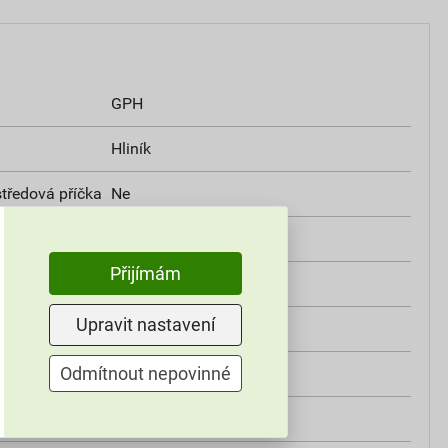
GPH
Hliník
středová příčka
Ne
Ne
Přijímám
Ne
Upravit nastavení
Ne
Odmítnout nepovinné
Ne
Do 30 kV