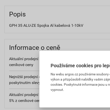
Popis
GPH 35 ALU-ZE Spojka Al kabelová 1-10kV
Informace o ceně
Aktuální prodejní cena po slevě 5% z
2 15
ceníkové ceny
bez DPH
Používáme cookies pro lep
Na webu argos.cz používáme soubory coo
Nejnižší prodejní cena v době 30 dnů před
2 15
výkon a přizpůsobili nabídky vašim záj
poskytnutím slevy
bez DPH
cookies. Poskytnuté informace jsou u n
vypnout.
Aktuální prodejní porovnávací cena po slevě
4
5% z ceníkové ceny
bez D