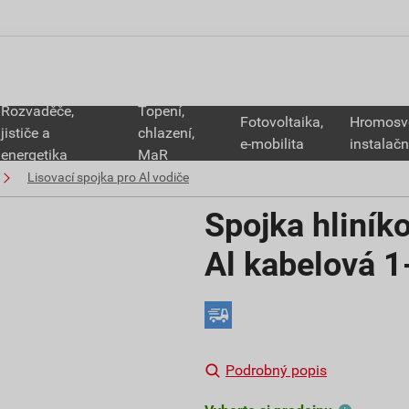
Rozvaděče,
Topení,
Fotovoltaika,
Hromosv
jističe a
chlazení,
e-mobilita
instalačn
energetika
MaR
Lisovací spojka pro Al vodiče
Spojka hliní
Al kabelová 
Podrobný popis