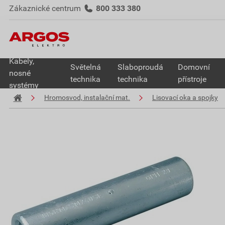
Zákaznické centrum
800 333 380
Kabely,
Světelná
Slaboproudá
Domovní
nosné
technika
technika
přístroje
systémy
Hromosvod, instalační mat.
Lisovací oka a spojky