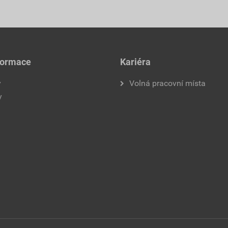
formace
Kariéra
y
Volná pracovní místa
y