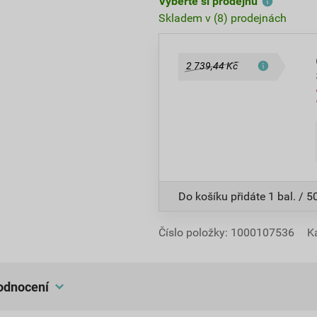
Vyberte si prodejnu
Skladem v (8) prodejnách
2 739,44 Kč
Do košíku přidáte
1 bal. / 5
Číslo položky:
1000107536
K
hodnocení