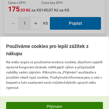
Cena s DPH
Cena bez DPH
175
,53 Kč
za KS
145,07 Kč za KS
KS
Poptat
Do košíku přidáte
1 KS
za
175,53
Kč
s DPH
(
145,07
Kč
bez DPH).
Používáme cookies pro lepší zážitek z
nákupu
Číslo položky:
1000107583
Katalogový kód: 6WLFW
Výrobky značky:
GPH
Na webu argos.cz používáme soubory cookies, abychom zajistili
správné fungování stránek, měřili jejich výkon a přizpůsobili
nabídky vašim zájmům. Kliknutím na „Přijímám“ souhlasíte s
použitím všech typů cookies. Poskytnuté informace jsou u nás v
Popis
bezpečí a toto nastavení navíc můžete kdykoliv upravit nebo
vypnout.
GPH 185 ALU-ZE-HFT Al kabel. spojka 1 kV-levná v.
Informace o ceně
Přijímám