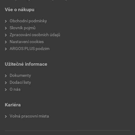
Jmenovitý průřez (hliník)
185 mm²
Vše o nákupu
Obchodní podmínky
Slovník pojmů
Zpracování osobních údajů
Nastavení cookies
ARGOS PLUS podzim
Užitečné informace
Dokumenty
Dodací listy
O nás
Kariéra
Volná pracovní místa