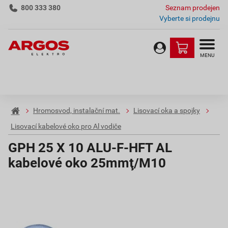
800 333 380
Seznam prodejen
Vyberte si prodejnu
MENU
Hromosvod, instalační mat.
Lisovací oka a spojky
Lisovací kabelové oko pro Al vodiče
GPH 25 X 10 ALU-F-HFT AL
kabelové oko 25mmţ/M10