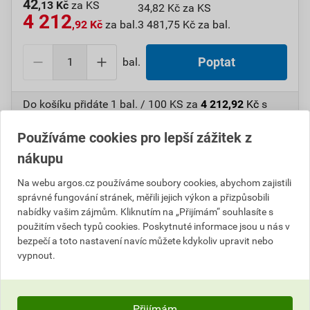
42
,13 Kč
za KS
34,82 Kč za KS
4 212
,92 Kč
za bal.
3 481,75 Kč za bal.
bal.
Poptat
Do košíku přidáte
1 bal. / 100 KS
za
4 212,92
Kč
s
DPH (
3 481,75
Kč
bez DPH).
Používáme cookies pro lepší zážitek z
Číslo položky:
1000107633
Katalogový kód: 6WAAF
nákupu
Výrobky značky:
GPH
Na webu argos.cz používáme soubory cookies, abychom zajistili
správné fungování stránek, měřili jejich výkon a přizpůsobili
nabídky vašim zájmům. Kliknutím na „Přijímám“ souhlasíte s
použitím všech typů cookies. Poskytnuté informace jsou u nás v
Popis
bezpečí a toto nastavení navíc můžete kdykoliv upravit nebo
vypnout.
GPH 25 X 10 ALU-F-HFT AL kabelové oko 25mmţ/M10
Přijímám