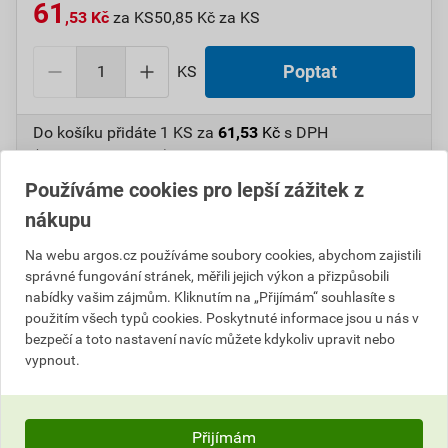
61
,53 Kč
za KS
50,85 Kč za KS
KS
Poptat
Do košíku přidáte
1 KS
za
61,53
Kč
s DPH
(
50,85
Kč
bez DPH).
Používáme cookies pro lepší zážitek z
Číslo položky:
1000107664
Katalogový kód: 6WBF7
nákupu
Výrobky značky:
GPH
Na webu argos.cz používáme soubory cookies, abychom zajistili
správné fungování stránek, měřili jejich výkon a přizpůsobili
nabídky vašim zájmům. Kliknutím na „Přijímám“ souhlasíte s
Popis
použitím všech typů cookies. Poskytnuté informace jsou u nás v
bezpečí a toto nastavení navíc můžete kdykoliv upravit nebo
GPH 95 X 10 ALU-F-HFT AL kabelové oko 95mmţ/M10
vypnout.
Informace o ceně
Přijímám