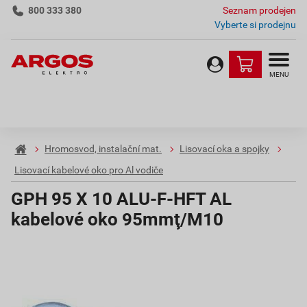
800 333 380
Seznam prodejen
Vyberte si prodejnu
MENU
Hromosvod, instalační mat.
Lisovací oka a spojky
Lisovací kabelové oko pro Al vodiče
GPH 95 X 10 ALU-F-HFT AL
kabelové oko 95mmţ/M10