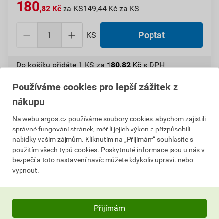
180
,82 Kč
za KS
149,44 Kč za KS
KS
Poptat
Do košíku přidáte
1 KS
za
180,82
Kč
s DPH
(
149,44
Kč
bez DPH).
Používáme cookies pro lepší zážitek z
Číslo položky:
1000107719
Katalogový kód: 6W8NP
nákupu
Výrobky značky:
GPH
Na webu argos.cz používáme soubory cookies, abychom zajistili
správné fungování stránek, měřili jejich výkon a přizpůsobili
nabídky vašim zájmům. Kliknutím na „Přijímám“ souhlasíte s
použitím všech typů cookies. Poskytnuté informace jsou u nás v
Popis
bezpečí a toto nastavení navíc můžete kdykoliv upravit nebo
vypnout.
GPH 300 X 16 ALU-F AL kabelové oko 300mmţ/M16
Informace o ceně
Přijímám