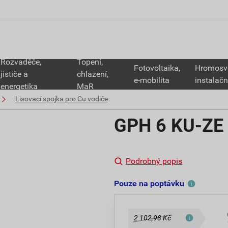
Rozvaděče,
Topení,
Fotovoltaika,
Hromosv
jističe a
chlazení,
e-mobilita
instalačn
energetika
MaR
Lisovací spojka pro Cu vodiče
GPH 6 KU-ZE 
Podrobný popis
Pouze na poptávku
2 102,98 Kč