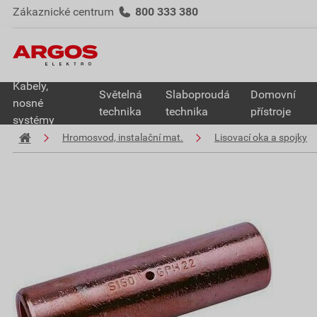
Zákaznické centrum
800 333 380
Kabely,
Světelná
Slaboproudá
Domovní
nosné
technika
technika
přístroje
systémy
Hromosvod, instalační mat.
Lisovací oka a spojky