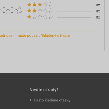
0x
0x
0x
hodnocení může pouze přihlášený uživatel.
Nevíte si rady?
Často kladené otázky