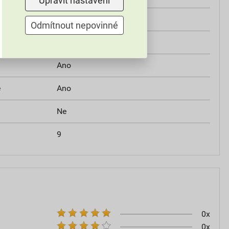
Upravit nastavení
Ne
Odmítnout nepovinné
Do 35 kV
Ano
e
Ano
Ne
9
0x
0x