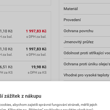
Materiál
Provedení
Ochrana povrchu
1,10 Kč
1 997,83 Kč
 za bal.
s DPH za bal.
Jmenovitý průřez
1,10 Kč
1 997,83 Kč
Odolnost proti stříkající vo
 za bal.
s DPH za bal.
Ochrana proti úniku oleje/
6,51 Kč
19,98 Kč
PH za KS
s DPH za KS
Vhodné pro vysoké teploty 
Vhodné pro izolované laky
ší zážitek z nákupu
Vhodné pro kulaté vodiče
kies, abychom zajistili správné fungování stránek, měřili jejich
Vhodné pro ploché vodiče
mům. Kliknutím na „Přijímám“ souhlasíte s použitím všech typů