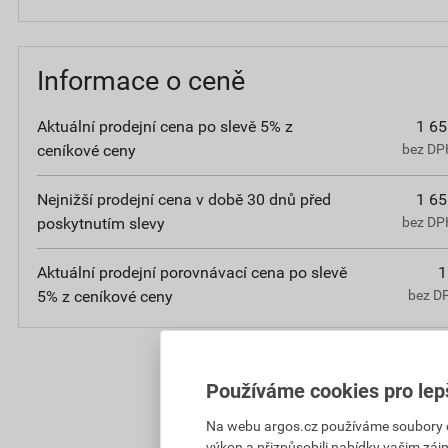
Informace o ceně
Aktuální prodejní cena po slevě 5% z
1 65
ceníkové ceny
bez DPH
Nejnižší prodejní cena v době 30 dnů před
1 65
poskytnutím slevy
bez DPH
Aktuální prodejní porovnávací cena po slevě
1
5% z ceníkové ceny
bez D
Používáme cookies pro lep
Na webu argos.cz používáme soubory coo
výkon a přizpůsobili nabídky vašim záj