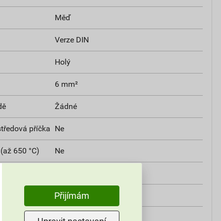
Měď
Verze DIN
Holý
6 mm²
dě
Žádné
středová příčka
Ne
(až 650 °C)
Ne
Ne
Ano
Přijímám
Ne