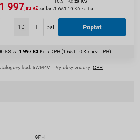
16,51 Kč za KS
1 997
,83 Kč
za bal.
1 651,10 Kč za bal.
Poptat
bal.
100 KS
za
1 997,83
Kč
s DPH (
1 651,10
Kč
bez DPH).
atalogový kód: 6WM4V
Výrobky značky:
GPH
GPH