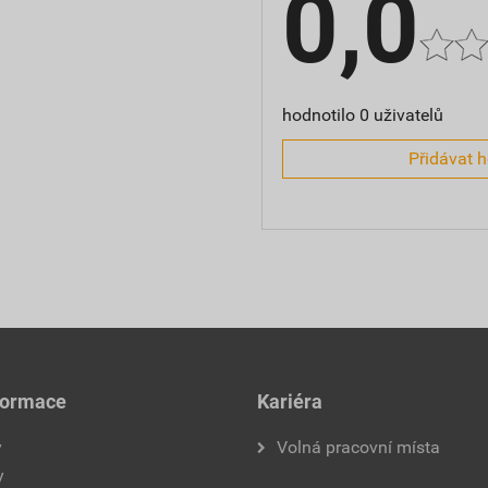
0,0
hodnotilo 0 uživatelů
Přidávat 
formace
Kariéra
y
Volná pracovní místa
y