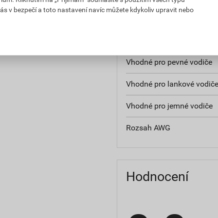
ás v bezpečí a toto nastavení navíc můžete kdykoliv upravit nebo
Pro vysoce pevné spoje
Řada napětí
Vhodné pro pevné vodiče
Vhodné pro lankové vodič
Vhodné pro jemné vodiče
Rozsah AWG
Hodnocení