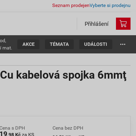
Seznam prodejen
Vyberte si prodejnu
Přihlášení
od,
AKCE
TÉMATA
UDÁLOSTI
í mat.
Cu kabelová spojka 6mmţ
Cena s DPH
Cena bez DPH
19
,98 Kč
za KS