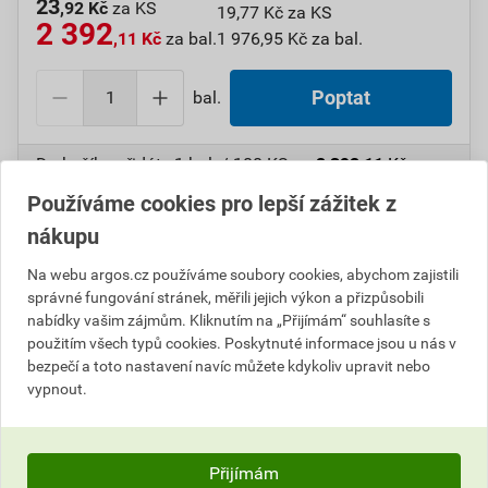
23
,92 Kč
za KS
19,77 Kč za KS
2 392
,11 Kč
za bal.
1 976,95 Kč za bal.
bal.
Poptat
Do košíku přidáte
1 bal. / 100 KS
za
2 392,11
Kč
s
DPH (
1 976,95
Kč
bez DPH).
Používáme cookies pro lepší zážitek z
nákupu
Číslo položky:
1000107763
Katalogový kód: 6WM4X
Výrobky značky:
GPH
Na webu argos.cz používáme soubory cookies, abychom zajistili
správné fungování stránek, měřili jejich výkon a přizpůsobili
nabídky vašim zájmům. Kliknutím na „Přijímám“ souhlasíte s
použitím všech typů cookies. Poskytnuté informace jsou u nás v
Popis
bezpečí a toto nastavení navíc můžete kdykoliv upravit nebo
vypnout.
GPH 6 KU-ZE-V Cu kabel.spojka DIN s galv.cín
Informace o ceně
Přijímám