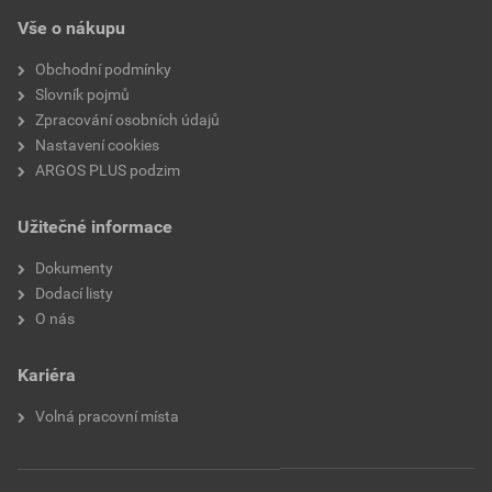
(až 650 °C)
Vše o nákupu
Vhodné pro izolované laky
Ne
Obchodní podmínky
Slovník pojmů
Vhodné pro kulaté vodiče
Ano
Zpracování osobních údajů
Nastavení cookies
Vhodné pro ploché vodiče
Ne
ARGOS PLUS podzim
Pro vysoce pevné spoje
Ne
Užitečné informace
Řada napětí
Do 35 kV
Dokumenty
Dodací listy
Vhodné pro pevné vodiče
Ano
O nás
Vhodné pro lankové vodiče
Ano
Kariéra
Vhodné pro jemné vodiče
Ne
Volná pracovní místa
Rozsah AWG
9