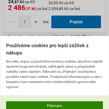
24
,87 Kč
za KS
20,55 Kč za KS
2 486
,37 Kč
za bal.
2 054,85 Kč za bal.
bal.
Poptat
Do košíku přidáte
1 bal. / 100 KS
za
2 486,37
Kč
s
DPH (
2 054,85
Kč
bez DPH).
Používáme cookies pro lepší zážitek z
nákupu
Číslo položky:
1000107765
Katalogový kód: 6WM6C
Výrobky značky:
GPH
Na webu argos.cz používáme soubory cookies, abychom zajistili
správné fungování stránek, měřili jejich výkon a přizpůsobili
nabídky vašim zájmům. Kliknutím na „Přijímám“ souhlasíte s
použitím všech typů cookies. Poskytnuté informace jsou u nás v
Popis
bezpečí a toto nastavení navíc můžete kdykoliv upravit nebo
vypnout.
GPH 10 KU-ZE-V Cu kabel.spojka DIN s galv.cín
Informace o ceně
Přijímám