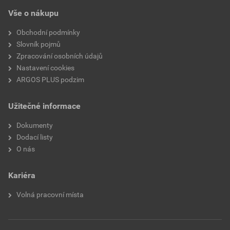
(až 650 °C)
Vše o nákupu
Vhodné pro izolované laky
Ne
Obchodní podmínky
Slovník pojmů
Vhodné pro kulaté vodiče
Ano
Zpracování osobních údajů
Nastavení cookies
Vhodné pro ploché vodiče
Ne
ARGOS PLUS podzim
Pro vysoce pevné spoje
Ne
Užitečné informace
Řada napětí
Do 35 kV
Dokumenty
Dodací listy
Vhodné pro pevné vodiče
Ano
O nás
Vhodné pro lankové vodiče
Ano
Kariéra
Vhodné pro jemné vodiče
Ne
Volná pracovní místa
Rozsah AWG
7