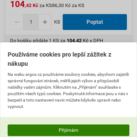
104
,42 Kč
za KS
86,30 Kč za KS
KS
Poptat
Do košíku přidáte
1 KS
za
104,42
Kč
s DPH
(
86,30
Kč
bez DPH).
Používáme cookies pro lepší zážitek z
Číslo položky:
1000107781
Katalogový kód: 6WMJB
nákupu
Výrobky značky:
GPH
Na webu argos.cz používáme soubory cookies, abychom zajistili
správné fungování stránek, měřili jejich výkon a přizpůsobili
nabídky vašim zájmům. Kliknutím na „Přijímám“ souhlasíte s
použitím všech typů cookies. Poskytnuté informace jsou u nás v
Popis
bezpečí a toto nastavení navíc můžete kdykoliv upravit nebo
vypnout.
GPH 70 KU-ZE Cu kabelová spojka 70mmţ
Informace o ceně
Přijímám