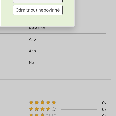
Ne
Odmítnout nepovinné
Ne
Do 35 kV
Ano
e
Ano
Ne
0x
0x
0x