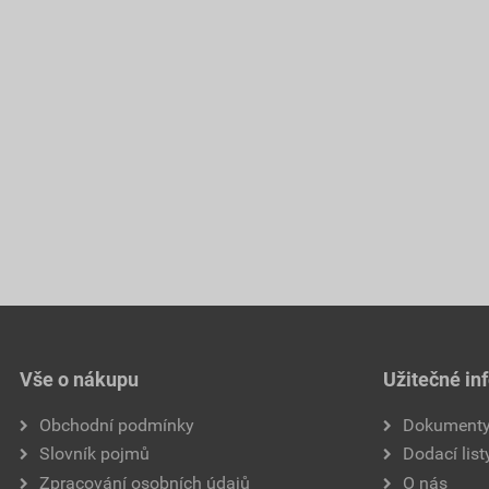
Vše o nákupu
Užitečné in
Obchodní podmínky
Dokument
Slovník pojmů
Dodací list
Zpracování osobních údajů
O nás