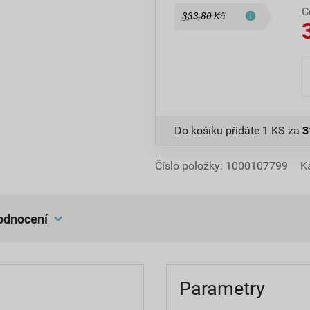
C
333,80 Kč
Do košíku přidáte
1 KS
za
3
Číslo položky:
1000107799
K
hodnocení
Parametry