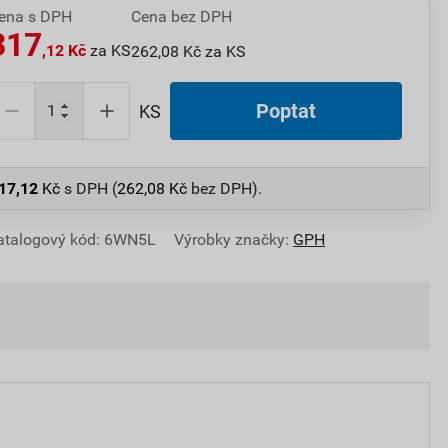
ena s DPH
Cena bez DPH
317
,12 Kč
za KS
262,08 Kč za KS
Poptat
KS
17,12
Kč
s DPH (
262,08
Kč
bez DPH).
atalogový kód: 6WN5L
Výrobky značky:
GPH