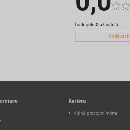
0,0
hodnotilo 0 uživatelů
Přidávat 
formace
Kariéra
y
Volná pracovní místa
y