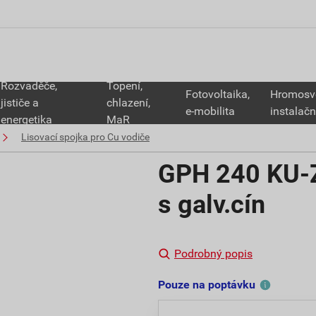
Rozvaděče,
Topení,
Fotovoltaika,
Hromosv
jističe a
chlazení,
e-mobilita
instalačn
energetika
MaR
Lisovací spojka pro Cu vodiče
GPH 240 KU-Z
s galv.cín
Podrobný popis
Pouze na poptávku