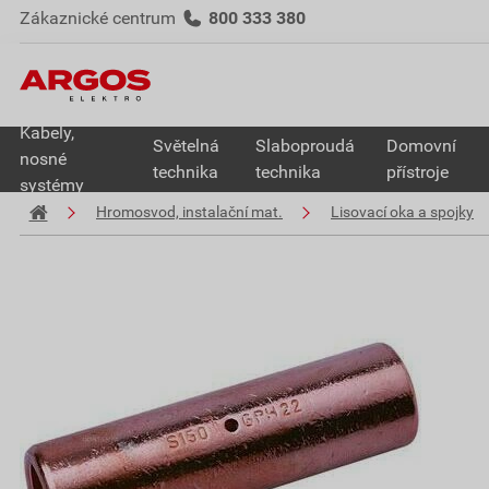
Zákaznické centrum
800 333 380
Kabely,
Světelná
Slaboproudá
Domovní
nosné
technika
technika
přístroje
systémy
Hromosvod, instalační mat.
Lisovací oka a spojky