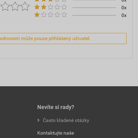
0x
0x
hodnocení může pouze přihlášený uživatel.
Nevíte si rady?
Často kladené otázky
Kontaktujte naše