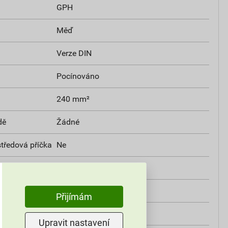
GPH
Měď
Verze DIN
Pocínováno
240 mm²
dě
Žádné
středová příčka
Ne
(až 650 °C)
Ne
Ne
Přijímám
Ano
Upravit nastavení