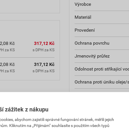
Výrobce
Materiál
Provedení
Ochrana povrchu
2,08 Kč
317,12 Kč
PH za KS
s DPH za KS
Jmenovitý průřez
2,08 Kč
317,12 Kč
Odolnost proti stříkající vo
PH za KS
s DPH za KS
Ochrana proti úniku oleje/
Vhodné pro vysoké teploty 
Vhodné pro izolované laky
ší zážitek z nákupu
kies, abychom zajistili správné fungování stránek, měřili jejich
Vhodné pro kulaté vodiče
mům. Kliknutím na „Přijímám“ souhlasíte s použitím všech typů