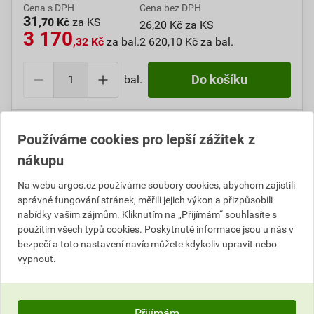
Cena s DPH
Cena bez DPH
31
,70 Kč
za KS
26,20 Kč za KS
3 170
,32 Kč
za bal.
2 620,10 Kč za bal.
bal.
Do košíku
Do košíku přidáte
1 bal. / 100 KS
za
3 170,32
Kč
s
Používáme cookies pro lepší zážitek z
DPH (
2 620,10
Kč
bez DPH).
nákupu
Číslo položky:
1000107844
Katalogový kód: 7V3ZG
Na webu argos.cz používáme soubory cookies, abychom zajistili
Výrobky značky:
GPH
správné fungování stránek, měřili jejich výkon a přizpůsobili
nabídky vašim zájmům. Kliknutím na „Přijímám“ souhlasíte s
použitím všech typů cookies. Poskytnuté informace jsou u nás v
bezpečí a toto nastavení navíc můžete kdykoliv upravit nebo
Popis
vypnout.
GPH 16 X 10 KU-V Oko Cu dle DIN, pocínované
Přijímám