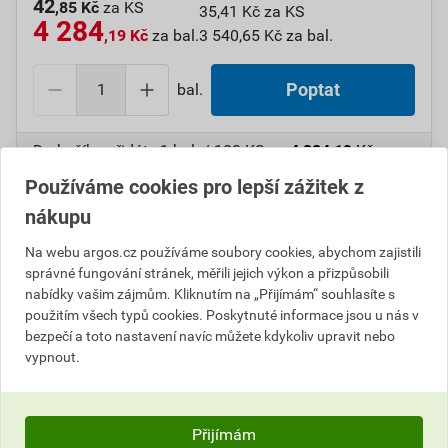
42
,85 Kč
za KS
35,41 Kč za KS
4 284
,19 Kč
za bal.
3 540,65 Kč za bal.
bal.
Poptat
Do košíku přidáte
1 bal. / 100 KS
za
4 284,19
Kč
s
DPH (
3 540,65
Kč
bez DPH).
Používáme cookies pro lepší zážitek z
nákupu
Číslo položky:
1000107872
Katalogový kód: 7V49D
Výrobky značky:
GPH
Na webu argos.cz používáme soubory cookies, abychom zajistili
správné fungování stránek, měřili jejich výkon a přizpůsobili
nabídky vašim zájmům. Kliknutím na „Přijímám“ souhlasíte s
použitím všech typů cookies. Poskytnuté informace jsou u nás v
Popis
bezpečí a toto nastavení navíc můžete kdykoliv upravit nebo
vypnout.
GPH 25 X 12 KU-V Oko Cu dle DIN, pocínované
Informace o ceně
Přijímám