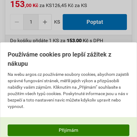
153
,00 Kč
za KS
126,45 Kč za KS
KS
Poptat
Do košíku přidáte
1 KS
za
153,00
Kč
s DPH
(
126,45
Kč
bez DPH).
Používáme cookies pro lepší zážitek z
Číslo položky:
1000107964
Katalogový kód: 7V8K6
nákupu
Výrobky značky:
GPH
Na webu argos.cz používáme soubory cookies, abychom zajistili
správné fungování stránek, měřili jejich výkon a přizpůsobili
nabídky vašim zájmům. Kliknutím na „Přijímám“ souhlasíte s
použitím všech typů cookies. Poskytnuté informace jsou u nás v
Popis
bezpečí a toto nastavení navíc můžete kdykoliv upravit nebo
vypnout.
GPH 95 X 16 KU Oko Cu dle DIN, bez pocínování
Informace o ceně
Přijímám