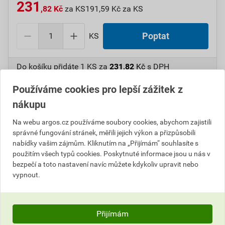
231
,82 Kč
za KS
191,59 Kč za KS
KS
Poptat
Do košíku přidáte
1 KS
za
231,82
Kč
s DPH
(
191,59
Kč
bez DPH).
Používáme cookies pro lepší zážitek z
Číslo položky:
1000107987
Katalogový kód: 7V5MH
nákupu
Výrobky značky:
GPH
Na webu argos.cz používáme soubory cookies, abychom zajistili
správné fungování stránek, měřili jejich výkon a přizpůsobili
nabídky vašim zájmům. Kliknutím na „Přijímám“ souhlasíte s
použitím všech typů cookies. Poskytnuté informace jsou u nás v
Popis
bezpečí a toto nastavení navíc můžete kdykoliv upravit nebo
vypnout.
GPH 150 X 12 KU Oko Cu dle DIN, bez pocínování
Informace o ceně
Přijímám