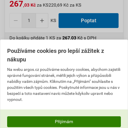
267
,03 Kč
za KS
220,69 Kč za KS
KS
Poptat
Do košíku přidáte
1 KS
za
267,03
Kč
s DPH
(
220,69
Kč
bez DPH).
Používáme cookies pro lepší zážitek z
Číslo položky:
1000107992
Katalogový kód: 7V5S3
nákupu
Výrobky značky:
GPH
Na webu argos.cz používáme soubory cookies, abychom zajistili
správné fungování stránek, měřili jejich výkon a přizpůsobili
nabídky vašim zájmům. Kliknutím na „Přijímám“ souhlasíte s
použitím všech typů cookies. Poskytnuté informace jsou u nás v
Popis
bezpečí a toto nastavení navíc můžete kdykoliv upravit nebo
vypnout.
GPH 150 X 16 KU-F Oko Cu plné, bez pocínování
Informace o ceně
Přijímám