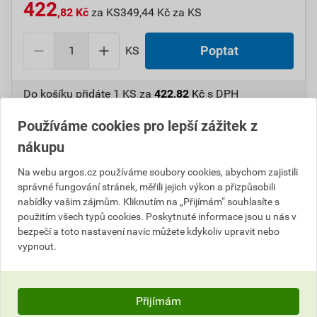
422
,82 Kč
za KS
349,44 Kč za KS
KS
Poptat
Do košíku přidáte
1 KS
za
422,82
Kč
s DPH
(
349,44
Kč
bez DPH).
Používáme cookies pro lepší zážitek z
Číslo položky:
1000108019
Katalogový kód: 7V80S
nákupu
Výrobky značky:
GPH
Na webu argos.cz používáme soubory cookies, abychom zajistili
správné fungování stránek, měřili jejich výkon a přizpůsobili
nabídky vašim zájmům. Kliknutím na „Přijímám“ souhlasíte s
použitím všech typů cookies. Poskytnuté informace jsou u nás v
Popis
bezpečí a toto nastavení navíc můžete kdykoliv upravit nebo
vypnout.
GPH 240 X 16 KU Oko Cu dle DIN, bez pocínování
Informace o ceně
Přijímám