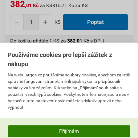
382
,01 Kč
za KS
315,71 Kč za KS
KS
Poptat
Do košíku přidáte
1 KS
za
382,01
Kč
s DPH
(
315,71
Kč
bez DPH).
Používáme cookies pro lepší zážitek z
Číslo položky:
1000108020
Katalogový kód: 7V82J
nákupu
Výrobky značky:
GPH
Na webu argos.cz používáme soubory cookies, abychom zajistili
správné fungování stránek, měřili jejich výkon a přizpůsobili
nabídky vašim zájmům. Kliknutím na „Přijímám“ souhlasíte s
použitím všech typů cookies. Poskytnuté informace jsou u nás v
Popis
bezpečí a toto nastavení navíc můžete kdykoliv upravit nebo
vypnout.
GPH 240 X 16 KU-F Oko Cu plné, bez pocínování
Informace o ceně
Přijímám