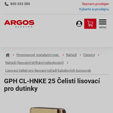
800 333 380
Seznam prodejen
Vyberte si prodejnu
MENU
Hromosvod, instalační mat.
Nářadí
Ostatní
Nářadí (lisování/stříhání/odizolování)
Lisovací čelisti pro lisovací nářadí kabelových koncovek
GPH CL-HNKE 25 Čelisti lisovací
pro dutinky