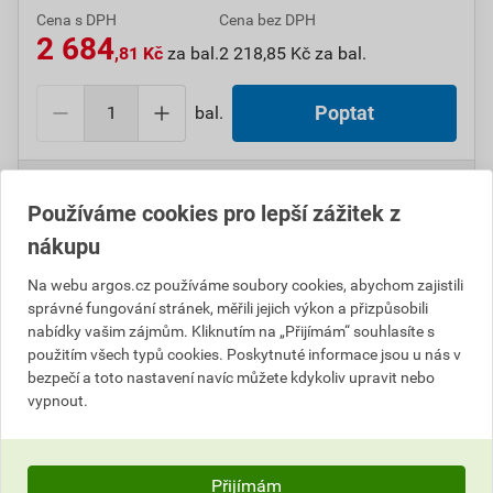
Cena s DPH
Cena bez DPH
2 684
,81 Kč
za bal.
2 218,85 Kč za bal.
bal.
Poptat
Do košíku přidáte
1 bal.
za
2 684,81
Kč
s DPH
(
2 218,85
Kč
bez DPH).
Používáme cookies pro lepší zážitek z
nákupu
Číslo položky:
1000108084
Katalogový kód: 7VHCM
Výrobky značky:
GPH
Na webu argos.cz používáme soubory cookies, abychom zajistili
správné fungování stránek, měřili jejich výkon a přizpůsobili
nabídky vašim zájmům. Kliknutím na „Přijímám“ souhlasíte s
použitím všech typů cookies. Poskytnuté informace jsou u nás v
Popis
bezpečí a toto nastavení navíc můžete kdykoliv upravit nebo
vypnout.
GPH CL-HNKE 25 Čelisti lisovací pro dutinky
Přijímám
Informace o ceně