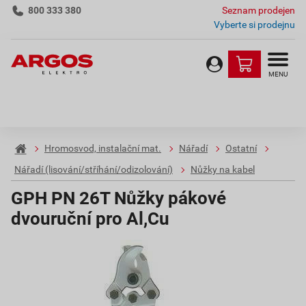
800 333 380
Seznam prodejen
Vyberte si prodejnu
MENU
Hromosvod, instalační mat.
Nářadí
Ostatní
Nářadí (lisování/stříhání/odizolování)
Nůžky na kabel
GPH PN 26T Nůžky pákové
dvouruční pro Al,Cu