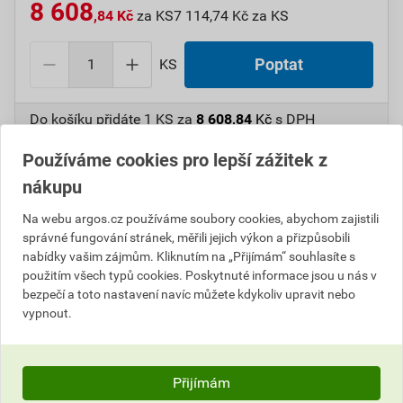
8 608
,84 Kč
za KS
7 114,74 Kč za KS
KS
Poptat
Do košíku přidáte
1 KS
za
8 608,84
Kč
s DPH
(
7 114,74
Kč
bez DPH).
Používáme cookies pro lepší zážitek z
Číslo položky:
1000108107
Katalogový kód: 7WA6W
nákupu
Výrobky značky:
GPH
Na webu argos.cz používáme soubory cookies, abychom zajistili
správné fungování stránek, měřili jejich výkon a přizpůsobili
nabídky vašim zájmům. Kliknutím na „Přijímám“ souhlasíte s
použitím všech typů cookies. Poskytnuté informace jsou u nás v
Popis
bezpečí a toto nastavení navíc můžete kdykoliv upravit nebo
vypnout.
GPH PN 26T Nůžky pákové dvouruční pro Al,Cu
Informace o ceně
Přijímám