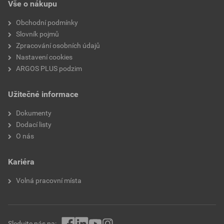
Vše o nákupu
Výměnné řezné čelisti
Ne
Obchodní podmínky
Se stripovací funkcí
Ne
Slovník pojmů
Zpracování osobních údajů
Max. průřez kabelu
150 mm²
Nastavení cookies
ARGOS PLUS podzim
Průměr průchodky
Ne
Užitečné informace
Vhodné pro pevné vodiče
Ano
Dokumenty
Vhodné pro lankové vodiče
Ano
Dodací listy
O nás
Vhodné pro jemné vodiče
Ano
Kariéra
Certifikát VDE
Ne
Volná pracovní místa
Sledujte nás na: