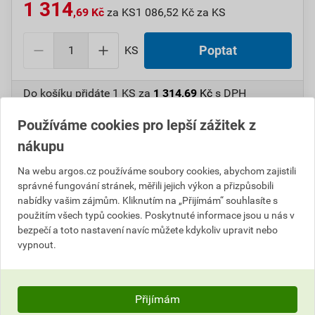
1 314
,69 Kč
za KS
1 086,52 Kč za KS
KS
Poptat
Do košíku přidáte
1 KS
za
1 314,69
Kč
s DPH
(
1 086,52
Kč
bez DPH).
Používáme cookies pro lepší zážitek z
Číslo položky:
1000108130
Katalogový kód: 7WB25
nákupu
Výrobky značky:
GPH
Na webu argos.cz používáme soubory cookies, abychom zajistili
správné fungování stránek, měřili jejich výkon a přizpůsobili
nabídky vašim zájmům. Kliknutím na „Přijímám“ souhlasíte s
použitím všech typů cookies. Poskytnuté informace jsou u nás v
Popis
bezpečí a toto nastavení navíc můžete kdykoliv upravit nebo
vypnout.
GPH PN 15 Nůžky pákové jednoruční
Informace o ceně
Přijímám