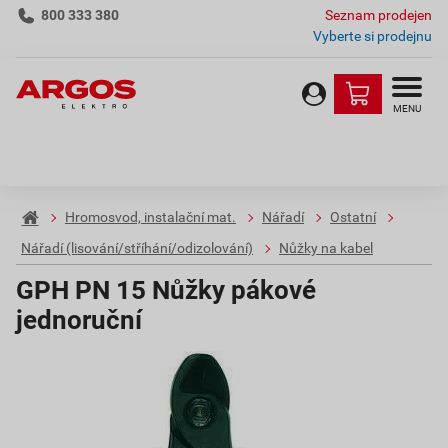
800 333 380
Seznam prodejen
Vyberte si prodejnu
MENU
Hromosvod, instalační mat.
Nářadí
Ostatní
Nářadí (lisování/stříhání/odizolování)
Nůžky na kabel
GPH PN 15 Nůžky pákové
jednoruční