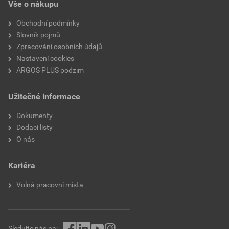
Vše o nákupu
Výměnné řezné čelisti
Ne
Obchodní podmínky
Se stripovací funkcí
Ne
Slovník pojmů
Zpracování osobních údajů
Max. průřez kabelu
50 mm²
Nastavení cookies
ARGOS PLUS podzim
Průměr průchodky
Ne
Užitečné informace
Vhodné pro pevné vodiče
Ano
Dokumenty
Vhodné pro lankové vodiče
Ano
Dodací listy
O nás
Vhodné pro jemné vodiče
Ano
Kariéra
Certifikát VDE
Ne
Volná pracovní místa
Sledujte nás na: