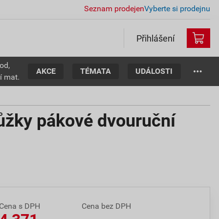
Seznam prodejen
Vyberte si prodejnu
Přihlášení
od,
AKCE
TÉMATA
UDÁLOSTI
í mat.
žky pákové dvouruční
Cena s DPH
Cena bez DPH