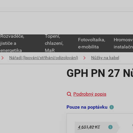
Rozvaděče,
Topení,
Fotovoltaika,
Hromosv
jističe a
chlazení,
e-mobilita
instalačn
energetika
MaR
Nářadí (lisování/stříhání/odizolování)
Nůžky na kabel
GPH PN 27 Nů
Podrobný popis
Pouze na poptávku
4 601,82 Kč