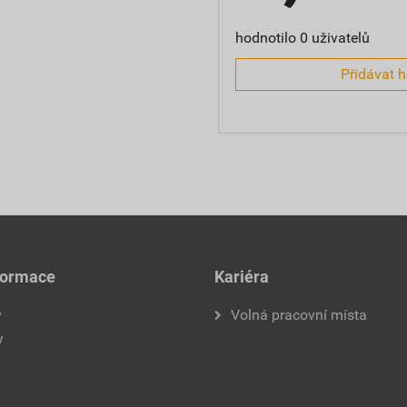
hodnotilo 0 uživatelů
Přidávat 
formace
Kariéra
y
Volná pracovní místa
y