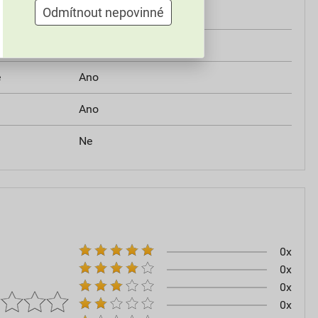
Odmítnout nepovinné
Ne
Ano
e
Ano
Ano
Ne
0x
0x
0x
0x