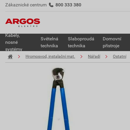
Zákaznické centrum
800 333 380
Kabely,
Světelná
Slaboproudá
Domovní
nosné
technika
technika
přístroje
systémy
Hromosvod, instalační mat.
Nářadí
Ostatní