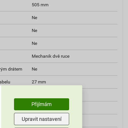
505 mm
Ne
Ne
Ne
Mechanik dvě ruce
ovým drátem
Ne
abelu
27 mm
Ne
Přijímám
Ne
Upravit nastavení
150 mm²