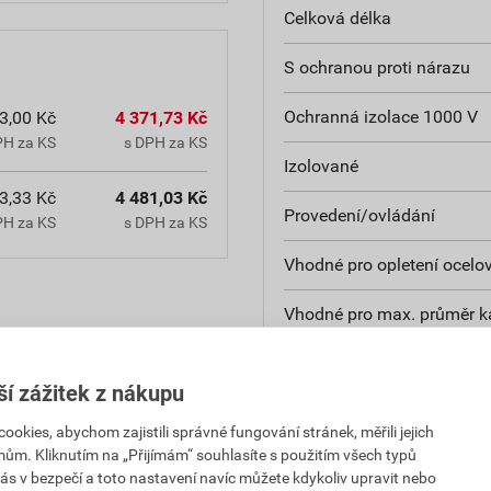
Celková délka
S ochranou proti nárazu
Ochranná izolace 1000 V
3,00 Kč
4 371,73 Kč
PH za KS
s DPH za KS
Izolované
3,33 Kč
4 481,03 Kč
Provedení/ovládání
PH za KS
s DPH za KS
Vhodné pro opletení ocel
Vhodné pro max. průměr k
Výměnné řezné čelisti
ší zážitek z nákupu
Se stripovací funkcí
kies, abychom zajistili správné fungování stránek, měřili jejich
mům. Kliknutím na „Přijímám“ souhlasíte s použitím všech typů
Max. průřez kabelu
ás v bezpečí a toto nastavení navíc můžete kdykoliv upravit nebo