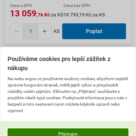
Cena s DPH
Cena bez DPH
13 059
,76 Kč
za KS
10 793,19 Kč za KS
KS
Poptat
Do košíku přidáte
1 KS
za
13 059,76
Kč
s DPH
(
10 793,19
Kč
bez DPH).
Používáme cookies pro lepší zážitek z
nákupu
Číslo položky:
1000108154
Katalogový kód: 7VDF7
Výrobky značky:
GPH
Na webu argos.cz používáme soubory cookies, abychom zajistili
správné fungování stránek, měřili jejich výkon a přizpůsobili
nabídky vašim zájmům. Kliknutím na „Přijímám“ souhlasíte s
použitím všech typů cookies. Poskytnuté informace jsou u nás v
Popis
bezpečí a toto nastavení navíc můžete kdykoliv upravit nebo
vypnout.
GPH TN 120 SE Kleště lisovací mechanické
Přijímám
Informace o ceně