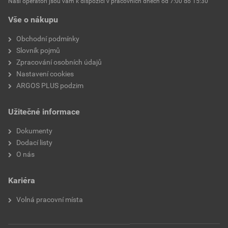
mechanických nástrojů)
Naši operátoři jsou vám k dispozici v pracovních dnech od 7:00 do 15:30
Vše o nákupu
Obchodní podmínky
Slovník pojmů
Zpracování osobních údajů
Nastavení cookies
ARGOS PLUS podzim
Užitečné informace
Dokumenty
Dodací listy
O nás
Kariéra
Volná pracovní místa