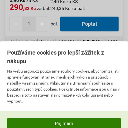
2
,90 Kč
za KS
2,40 Kč za KS
290
,82 Kč
za bal.
240,35 Kč za bal.
bal.
Poptat
Do košíku přidáte
1 bal. / 100 KS
za
290,82
Kč
s DPH
(
240,35
Kč
bez DPH).
Používáme cookies pro lepší zážitek z
nákupu
Číslo položky:
1000108334
Katalogový kód: 7W0DM
Výrobky značky:
GPH
Na webu argos.cz používáme soubory cookies, abychom zajistili
správné fungování stránek, měřili jejich výkon a přizpůsobili
nabídky vašim zájmům. Kliknutím na „Přijímám“ souhlasíte s
použitím všech typů cookies. Poskytnuté informace jsou u nás v
Popis
bezpečí a toto nastavení navíc můžete kdykoliv upravit nebo
vypnout.
GPH BF-M 10 Oko lisovací PVC
Informace o ceně
Přijímám