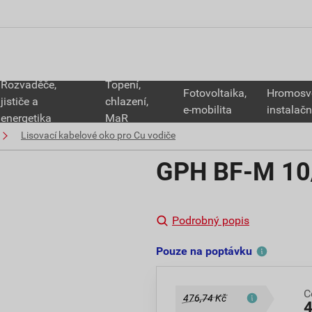
Rozvaděče,
Topení,
Fotovoltaika,
Hromosv
jističe a
chlazení,
e-mobilita
instalačn
energetika
MaR
Lisovací kabelové oko pro Cu vodiče
GPH BF-M 10/
Podrobný popis
Pouze na poptávku
C
476,74 Kč