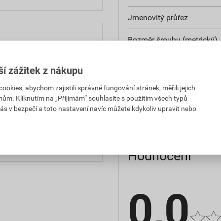
Jmenovitý průřez
Rozměr šroubu (metrický)
Podle normy DIN
4,30 Kč
452,90 Kč
ší zážitek z nákupu
 za bal.
s DPH za bal.
Tvar příruby
kies, abychom zajistili správné fungování stránek, měřili jejich
3,30 Kč
475,89 Kč
mům. Kliknutím na „Přijímám“ souhlasíte s použitím všech typů
Izolované
ás v bezpečí a toto nastavení navíc můžete kdykoliv upravit nebo
 za bal.
s DPH za bal.
3,74 Kč
4,53 Kč
PH za KS
s DPH za KS
Hodnocení
0,0