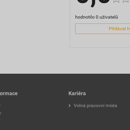
hodnotilo 0 uživatelů
Přidávat 
formace
Kariéra
y
Volná pracovní místa
y