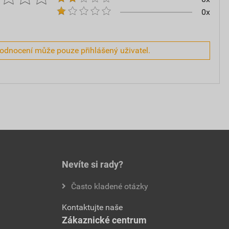
0x
hodnocení může pouze přihlášený uživatel.
Nevíte si rady?
Často kladené otázky
Kontaktujte naše
Zákaznické centrum