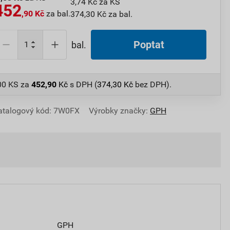
3,74 Kč za KS
452
,90 Kč
za bal.
374,30 Kč za bal.
Poptat
bal.
100 KS
za
452,90
Kč
s DPH (
374,30
Kč
bez DPH).
atalogový kód: 7W0FX
Výrobky značky:
GPH
GPH