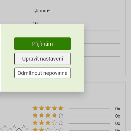
1,5 mm²
10
Ne
Přijímám
Tvar kroužku
Upravit nastavení
Ano
Odmítnout nepovinné
0x
0x
0x
0x