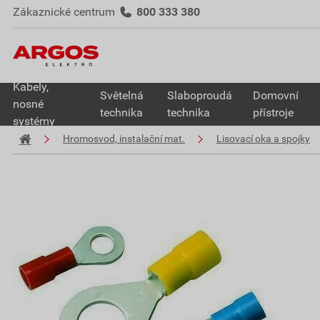
Zákaznické centrum
800 333 380
Kabely,
Světelná
Slaboproudá
Domovní
nosné
technika
technika
přístroje
systémy
Hromosvod, instalační mat.
Lisovací oka a spojky