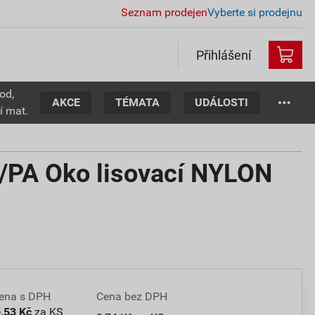
Seznam prodejen
Vyberte si prodejnu
Přihlášení
od,
AKCE
TÉMATA
UDÁLOSTI
í mat.
PA Oko lisovací NYLON
ena s DPH
Cena bez DPH
4
,53 Kč
za KS