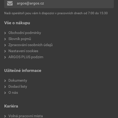
Pásové zboží
Ne
argos@argos.cz
Přidávat hodnocení může pouze přihlášený uživatel.
Délka pouzdra
6 mm
Naši operátoři jsou vám k dispozici v pracovních dnech od 7:00 do 15:30
Vše o nákupu
Pro vedení odolná proti
Ne
zkratu
Obchodní podmínky
Slovník pojmů
S identifikační vlaječkou
Ne
Zpracování osobních údajů
Nastavení cookies
Materiál izolace
Jiné
ARGOS PLUS podzim
Užitečné informace
Dokumenty
Dodací listy
O nás
Kariéra
Volná pracovní místa