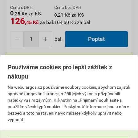
Cena s DPH
Cena bez DPH
0
,25 Kč
za KS
0,21 Kč za KS
126
,45 Kč
za bal.
104,50 Kč za bal.
bal.
Poptat
Do košíku přidáte
1 bal. / 500 KS
za
126,45
Kč
s DPH
(
104,50
Kč
bez DPH).
Používáme cookies pro lepší zážitek z
Ušetříte
11,49
Kč
s DPH.
nákupu
Číslo položky:
1000108438
Katalogový kód: 7VPC5
Na webu argos.cz používáme soubory cookies, abychom zajistili
Výrobky značky:
GPH
správné fungování stránek, měřili jejich výkon a přizpůsobili
nabídky vašim zájmům. Kliknutím na „Přijímám“ souhlasíte s
použitím všech typů cookies. Poskytnuté informace jsou u nás v
bezpečí a toto nastavení navíc můžete kdykoliv upravit nebo
vypnout.
Popis
GPH DN 0,5-6 Dutinky lisovací bez izolace