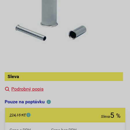
Sleva
Podrobný popis
Pouze na poptávku
5
%
224,15 Kč
Sleva