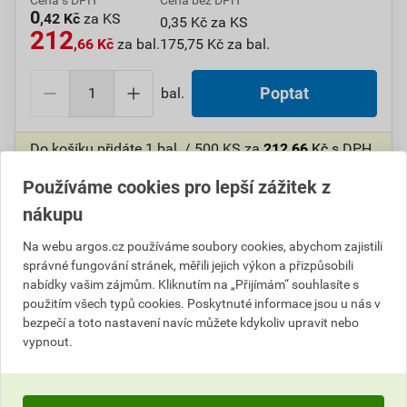
Cena s DPH
Cena bez DPH
0
,42 Kč
za KS
0,35 Kč za KS
212
,66 Kč
za bal.
175,75 Kč za bal.
bal.
Poptat
Do košíku přidáte
1 bal. / 500 KS
za
212,66
Kč
s DPH
(
175,75
Kč
bez DPH).
Používáme cookies pro lepší zážitek z
Ušetříte
11,49
Kč
s DPH.
nákupu
Číslo položky:
1000108449
Katalogový kód: 7VPRV
Na webu argos.cz používáme soubory cookies, abychom zajistili
Výrobky značky:
GPH
správné fungování stránek, měřili jejich výkon a přizpůsobili
nabídky vašim zájmům. Kliknutím na „Přijímám“ souhlasíte s
použitím všech typů cookies. Poskytnuté informace jsou u nás v
bezpečí a toto nastavení navíc můžete kdykoliv upravit nebo
Popis
vypnout.
GPH DN 0,75-12 Dutinky lisovací bez izolace