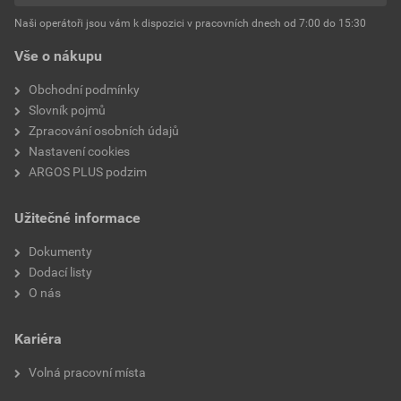
Délka pouzdra
12 mm
Naši operátoři jsou vám k dispozici v pracovních dnech od 7:00 do 15:30
Vše o nákupu
Pro vedení odolná proti
Ne
zkratu
Obchodní podmínky
Slovník pojmů
S identifikační vlaječkou
Ne
Zpracování osobních údajů
Nastavení cookies
Materiál izolace
Jiné
ARGOS PLUS podzim
Užitečné informace
Dokumenty
Dodací listy
O nás
Kariéra
Volná pracovní místa