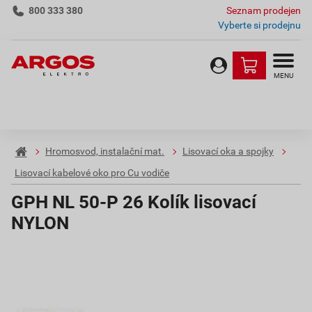
800 333 380
Seznam prodejen
Vyberte si prodejnu
MENU
Hromosvod, instalační mat.
Lisovací oka a spojky
Lisovací kabelové oko pro Cu vodiče
GPH NL 50-P 26 Kolík lisovací
NYLON