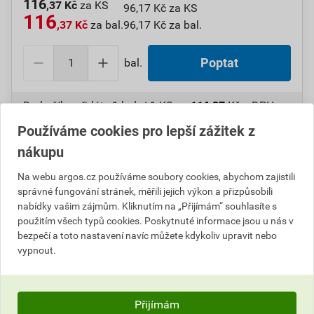
116
,37 Kč
za KS
96,17 Kč za KS
116
,37 Kč
za bal.
96,17 Kč za bal.
bal.
Poptat
Do košíku přidáte
1 bal. / 1 KS
za
116,37
Kč
s DPH
(
96,17
Kč
bez DPH).
Používáme cookies pro lepší zážitek z
nákupu
Číslo položky:
1000108464
Katalogový kód: 7W22C
Výrobky značky:
GPH
Na webu argos.cz používáme soubory cookies, abychom zajistili
správné fungování stránek, měřili jejich výkon a přizpůsobili
nabídky vašim zájmům. Kliknutím na „Přijímám“ souhlasíte s
použitím všech typů cookies. Poskytnuté informace jsou u nás v
Popis
bezpečí a toto nastavení navíc můžete kdykoliv upravit nebo
vypnout.
GPH NL 50-P 26 Kolík lisovací NYLON
Informace o ceně
Přijímám