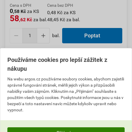
Cena s DPH
Cena bez DPH
0
,58 Kč
za KS
0,48 Kč za KS
58
,62 Kč
za bal.
48,45 Kč za bal.
bal.
Poptat
Do košíku přidáte
1 bal. / 100 KS
za
58,62
Kč
s DPH
Používáme cookies pro lepší zážitek z
(
48,45
Kč
bez DPH).
nákupu
Číslo položky:
1000108477
Katalogový kód: 7UYT9
Na webu argos.cz používáme soubory cookies, abychom zajistili
Výrobky značky:
GPH
správné fungování stránek, měřili jejich výkon a přizpůsobili
nabídky vašim zájmům. Kliknutím na „Přijímám“ souhlasíte s
použitím všech typů cookies. Poskytnuté informace jsou u nás v
bezpečí a toto nastavení navíc můžete kdykoliv upravit nebo
Popis
vypnout.
GPH PK 0,5-F 308D Konektor plochý lisovací MOSAZ