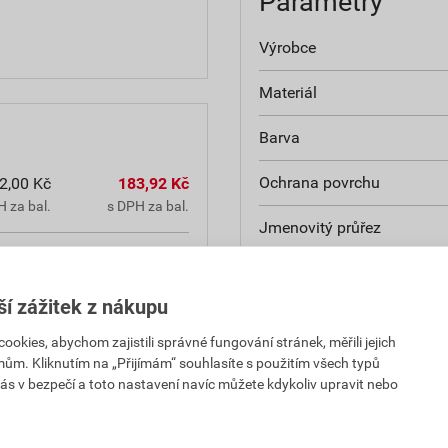
Parametry
Výrobce
Materiál
Barva
Ochrana povrchu
2,00 Kč
183,92 Kč
 za bal.
s DPH za bal.
Jmenovitý průřez
1,50 Kč
195,42 Kč
Izolované
 za bal.
s DPH za bal.
ší zážitek z nákupu
Konstrukce
0,30 Kč
0,36 Kč
kies, abychom zajistili správné fungování stránek, měřili jejich
PH za KS
s DPH za KS
Pásové zboží
mům. Kliknutím na „Přijímám“ souhlasíte s použitím všech typů
ás v bezpečí a toto nastavení navíc můžete kdykoliv upravit nebo
Délka pouzdra