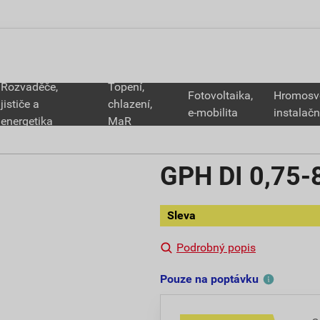
Rozvaděče,
Topení,
Fotovoltaika,
Hromosv
jističe a
chlazení,
e-mobilita
instalačn
energetika
MaR
GPH DI 0,75-8
Sleva
Podrobný popis
Pouze na poptávku