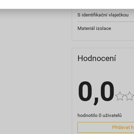
Pro vedení odolná proti zk
S identifikační vlaječkou
Materiál izolace
Hodnocení
0,0
hodnotilo 0 uživatelů
Přidávat 