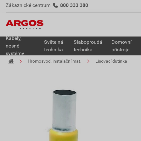
Zákaznické centrum
800 333 380
Kabely,
Světelná
Slaboproudá
Domovní
nosné
technika
technika
přístroje
systémy
Hromosvod, instalační mat.
Lisovací dutinka