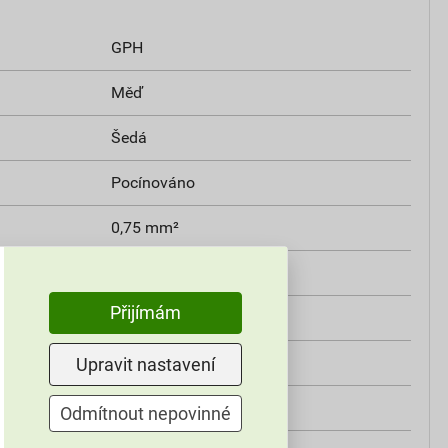
GPH
Měď
Šedá
Pocínováno
0,75 mm²
Ano
Přijímám
Standardní
Ne
Upravit nastavení
8 mm
Odmítnout nepovinné