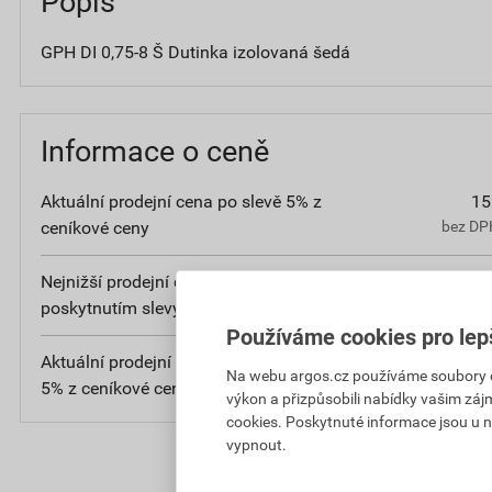
Popis
GPH DI 0,75-8 Š Dutinka izolovaná šedá
Informace o ceně
Aktuální prodejní cena po slevě 5% z
15
ceníkové ceny
bez DPH
Nejnižší prodejní cena v době 30 dnů před
16
poskytnutím slevy
bez DPH
Používáme cookies pro lep
Aktuální prodejní porovnávací cena po slevě
Na webu argos.cz používáme soubory coo
5% z ceníkové ceny
bez D
výkon a přizpůsobili nabídky vašim záj
cookies. Poskytnuté informace jsou u n
vypnout.