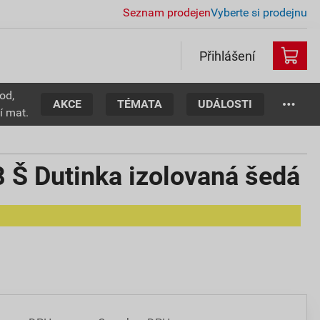
Seznam prodejen
Vyberte si prodejnu
Přihlášení
od,
AKCE
TÉMATA
UDÁLOSTI
í mat.
 Š Dutinka izolovaná šedá