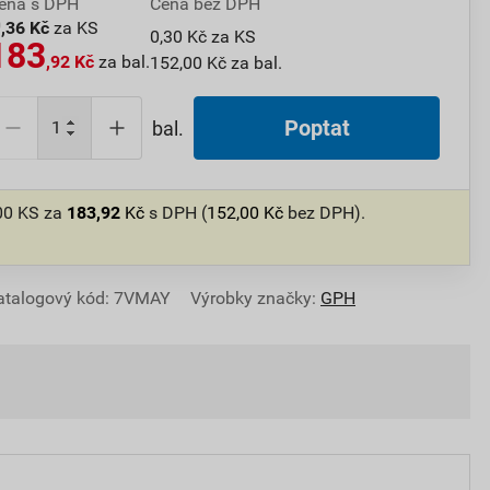
ena s DPH
Cena bez DPH
0
,36 Kč
za KS
0,30 Kč za KS
183
,92 Kč
za bal.
152,00 Kč za bal.
Poptat
bal.
500 KS
za
183,92
Kč
s DPH (
152,00
Kč
bez DPH).
atalogový kód: 7VMAY
Výrobky značky:
GPH