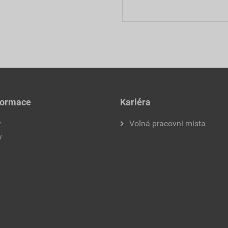
formace
Kariéra
y
Volná pracovní místa
y