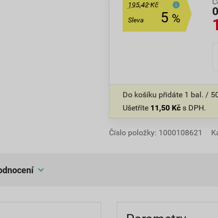
C
195,42 Kč
5
%
Sleva
Do košíku přidáte
1 bal. / 
Ušetříte
11,50
Kč
s DPH.
Číslo položky:
1000108621
K
hodnocení