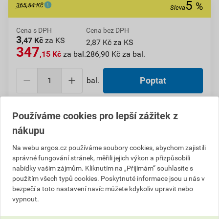
5
%
365,54 Kč
Sleva
Cena s DPH
Cena bez DPH
3
,47 Kč
za KS
2,87 Kč za KS
347
,15 Kč
za bal.
286,90 Kč za bal.
bal.
Poptat
Do košíku přidáte
1 bal. / 100 KS
za
347,15
Kč
s DPH
Používáme cookies pro lepší zážitek z
(
286,90
Kč
bez DPH).
nákupu
Ušetříte
18,39
Kč
s DPH.
Na webu argos.cz používáme soubory cookies, abychom zajistili
Číslo položky:
1000108648
Katalogový kód: 7V1NH
správné fungování stránek, měřili jejich výkon a přizpůsobili
Výrobky značky:
GPH
nabídky vašim zájmům. Kliknutím na „Přijímám“ souhlasíte s
použitím všech typů cookies. Poskytnuté informace jsou u nás v
bezpečí a toto nastavení navíc můžete kdykoliv upravit nebo
vypnout.
Popis