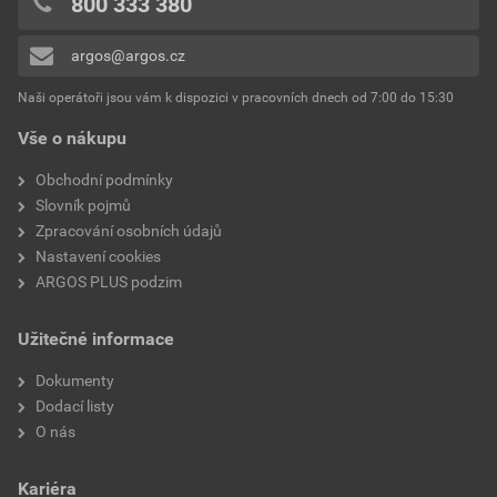
800 333 380
Rozměry konektoru
Ploché 6,3x0,8 mm
0x
argos@argos.cz
Přidávat hodnocení může pouze přihlášený uživatel.
Barva izolace
Červená
Naši operátoři jsou vám k dispozici v pracovních dnech od 7:00 do 15:30
Vše o nákupu
Obchodní podmínky
Slovník pojmů
Zpracování osobních údajů
Nastavení cookies
ARGOS PLUS podzim
Užitečné informace
Dokumenty
Dodací listy
O nás
Kariéra