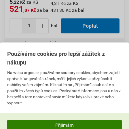
5
,22 Kč
za KS
4,31 Kč za KS
521
,87 Kč
za bal.
431,30 Kč za bal.
bal.
Poptat
Do košíku přidáte
1 bal. / 100 KS
za
521,87
Kč
s DPH
(
431,30
Kč
bez DPH).
Používáme cookies pro lepší zážitek z
nákupu
Číslo položky:
1000108685
Katalogový kód: 7VX3C
Výrobky značky:
GPH
Na webu argos.cz používáme soubory cookies, abychom zajistili
správné fungování stránek, měřili jejich výkon a přizpůsobili
nabídky vašim zájmům. Kliknutím na „Přijímám“ souhlasíte s
použitím všech typů cookies. Poskytnuté informace jsou u nás v
Popis
bezpečí a toto nastavení navíc můžete kdykoliv upravit nebo
vypnout.
GPH 1,5 X 12 KU-SP Oko neizol.(St.ozn.S 1,5-M12)
Informace o ceně
Přijímám