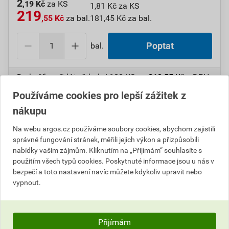
2
,19 Kč
za KS
1,81 Kč za KS
219
,55 Kč
za bal.
181,45 Kč za bal.
bal.
Poptat
Do košíku přidáte
1 bal. / 100 KS
za
219,55
Kč
s DPH
(
181,45
Kč
bez DPH).
Používáme cookies pro lepší zážitek z
nákupu
Číslo položky:
1000108692
Katalogový kód: 7VX5U
Výrobky značky:
GPH
Na webu argos.cz používáme soubory cookies, abychom zajistili
správné fungování stránek, měřili jejich výkon a přizpůsobili
nabídky vašim zájmům. Kliknutím na „Přijímám“ souhlasíte s
použitím všech typů cookies. Poskytnuté informace jsou u nás v
Popis
bezpečí a toto nastavení navíc můžete kdykoliv upravit nebo
vypnout.
GPH 1,5 X 8 KU-SP Oko neizol.(St.ozn.S 1,5-M 8)
Informace o ceně
Přijímám