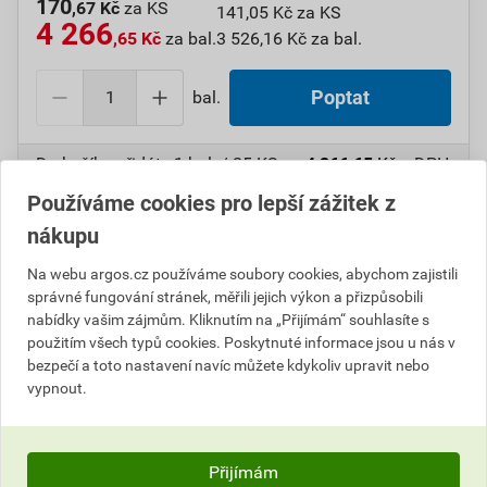
170
,67 Kč
za KS
141,05 Kč za KS
4 266
,65 Kč
za bal.
3 526,16 Kč za bal.
bal.
Poptat
Do košíku přidáte
1 bal. / 25 KS
za
4 266,65
Kč
s DPH
(
3 526,16
Kč
bez DPH).
Používáme cookies pro lepší zážitek z
nákupu
Číslo položky:
1000108715
Katalogový kód: 7VXU5
Výrobky značky:
GPH
Na webu argos.cz používáme soubory cookies, abychom zajistili
správné fungování stránek, měřili jejich výkon a přizpůsobili
nabídky vašim zájmům. Kliknutím na „Přijímám“ souhlasíte s
použitím všech typů cookies. Poskytnuté informace jsou u nás v
Popis
bezpečí a toto nastavení navíc můžete kdykoliv upravit nebo
vypnout.
GPH 185 X 12 KU-SP Oko neizol.(St.ozn.S 185-M 12)
Informace o ceně
Přijímám