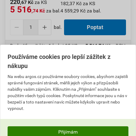
220
,67 Kč
za KS
182,37 Kč za KS
5 516
,74 Kč
za bal.
4 559,29 Kč za bal.
bal.
Poptat
Do košíku přidáte
1 bal. / 25 KS
za
5 516,74
Kč
s DPH
(
4 559,29
Kč
bez DPH).
Používáme cookies pro lepší zážitek z
nákupu
Číslo položky:
1000108736
Katalogový kód: 7VYLS
Výrobky značky:
GPH
Na webu argos.cz používáme soubory cookies, abychom zajistili
správné fungování stránek, měřili jejich výkon a přizpůsobili
nabídky vašim zájmům. Kliknutím na „Přijímám“ souhlasíte s
použitím všech typů cookies. Poskytnuté informace jsou u nás v
Popis
bezpečí a toto nastavení navíc můžete kdykoliv upravit nebo
vypnout.
GPH 240 X 12 KU-SP Oko izol.(St.ozn.S 240-M 12)
Informace o ceně
Přijímám