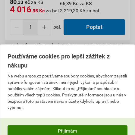
80
,33 Kč
za KS
66,39 Kč za KS
4 016
,35 Kč
za bal.
3 319,30 Kč za bal.
bal.
Poptat
Do košíku přidáte
1 bal. / 50 KS
za
4 016,35
Kč
s DPH
(
3 319,30
Kč
bez DPH).
Používáme cookies pro lepší zážitek z
nákupu
Číslo položky:
1000108772
Katalogový kód: 7VZGC
Výrobky značky:
GPH
Na webu argos.cz používáme soubory cookies, abychom zajistili
správné fungování stránek, měřili jejich výkon a přizpůsobili
nabídky vašim zájmům. Kliknutím na „Přijímám“ souhlasíte s
použitím všech typů cookies. Poskytnuté informace jsou u nás v
Popis
bezpečí a toto nastavení navíc můžete kdykoliv upravit nebo
vypnout.
GPH 70-31 KU-SP-P Kolík neizol.(St.ozn.S 70-P 31)
Informace o ceně
Přijímám